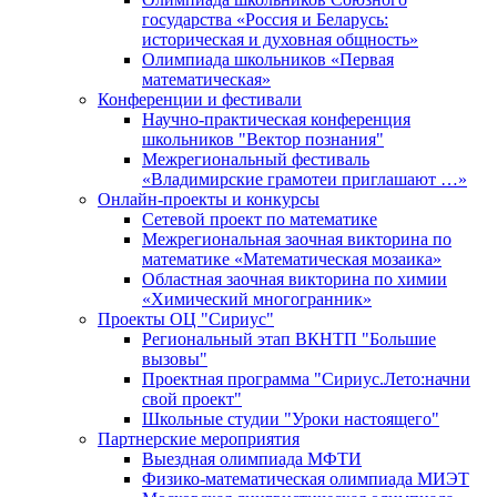
государства «Россия и Беларусь:
историческая и духовная общность»
Олимпиада школьников «Первая
математическая»
Конференции и фестивали
Научно-практическая конференция
школьников "Вектор познания"
Межрегиональный фестиваль
«Владимирские грамотеи приглашают …»
Онлайн-проекты и конкурсы
Сетевой проект по математике
Межрегиональная заочная викторина по
математике «Математическая мозаика»
Областная заочная викторина по химии
«Химический многогранник»
Проекты ОЦ "Сириус"
Региональный этап ВКНТП "Большие
вызовы"
Проектная программа "Сириус.Лето:начни
свой проект"
Школьные студии "Уроки настоящего"
Партнерские мероприятия
Выездная олимпиада МФТИ
Физико-математическая олимпиада МИЭТ