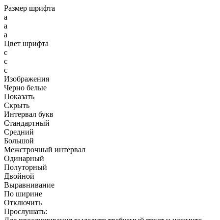
Размер шрифта
a
a
a
Цвет шрифта
c
c
c
Изображения
Черно белые
Показать
Скрыть
Интервал букв
Стандартный
Средний
Большой
Межстрочный интервал
Одинарный
Полуторный
Двойной
Выравнивание
По ширине
Отключить
Прослушать: