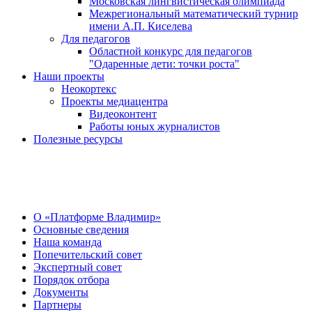
Московская лингвистическая олимпиада
Межрегиональный математический турнир
имени А.П. Киселева
Для педагогов
Областной конкурс для педагогов
"Одаренные дети: точки роста"
Наши проекты
Неокортекс
Проекты медиацентра
Видеоконтент
Работы юных журналистов
Полезные ресурсы
О Центре
О «Платформе Владимир»
Основные сведения
Наша команда
Попечительский совет
Экспертный совет
Порядок отбора
Документы
Партнеры