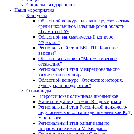
Социальная одаренность
Наши мероприятия
Конкурсы
Областной конкурс на знание русского языка
среди школьников Владимирской области
«Грамотеи.РУ»
Областной математический конкурс
"Фрактал"
Региональный этап ВКНТП "Большие
вызовы"
Областная выставка "Математическое
отражение"
Региональный этап Межрегионального
химического турнира
Областной конкурс "Отечество: история,
культура, природа, этнос"
Олимпиады
Всероссийская олимпиада школьников
Умники и умницы земли Владимирской
Региональный этап Российской психолого-
педагогической олимпиады школьников К.Д.
Ушинского
Региональный этап олимпиады по
информатике имени М. Келдыша
Олимпиада школьников Союзного