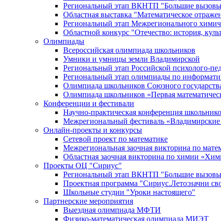
Региональный этап ВКНТП "Большие вызовы
Областная выставка "Математическое отраже
Региональный этап Межрегионального химич
Областной конкурс "Отечество: история, культ
Олимпиады
Всероссийская олимпиада школьников
Умники и умницы земли Владимирской
Региональный этап Российской психолого-п
Региональный этап олимпиады по информати
Олимпиада школьников Союзного государства 
Олимпиада школьников «Первая математичес
Конференции и фестивали
Научно-практическая конференция школьнико
Межрегиональный фестиваль «Владимирские
Онлайн-проекты и конкурсы
Сетевой проект по математике
Межрегиональная заочная викторина по мате
Областная заочная викторина по химии «Хи
Проекты ОЦ "Сириус"
Региональный этап ВКНТП "Большие вызовы
Проектная программа "Сириус.Лето:начни св
Школьные студии "Уроки настоящего"
Партнерские мероприятия
Выездная олимпиада МФТИ
Физико-математическая олимпиада МИЭТ