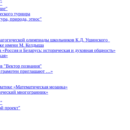
"
ние"
еского турнира
ура, природа, этнос"
едагогической олимпиады школьников К.Д. Ушинского
ке имени М. Келдыша
«Россия и Беларусь: историческая и духовная общность»
кая»
в "Вектор познания"
 грамотеи приглашают …»
матике «Математическая мозаика»
мический многогранник»
"
ой проект"