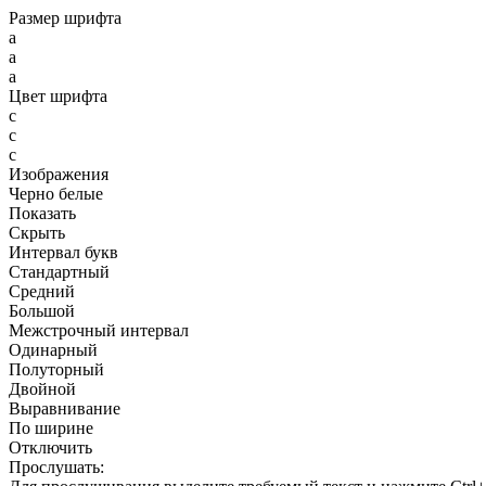
Размер шрифта
a
a
a
Цвет шрифта
c
c
c
Изображения
Черно белые
Показать
Скрыть
Интервал букв
Стандартный
Средний
Большой
Межстрочный интервал
Одинарный
Полуторный
Двойной
Выравнивание
По ширине
Отключить
Прослушать: