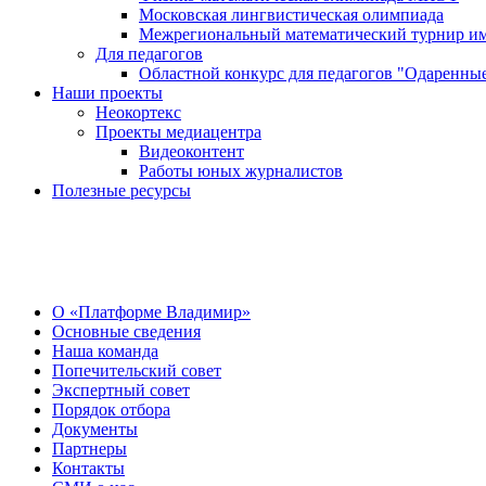
Московская лингвистическая олимпиада
Межрегиональный математический турнир им
Для педагогов
Областной конкурс для педагогов "Одаренные
Наши проекты
Неокортекс
Проекты медиацентра
Видеоконтент
Работы юных журналистов
Полезные ресурсы
О Центре
О «Платформе Владимир»
Основные сведения
Наша команда
Попечительский совет
Экспертный совет
Порядок отбора
Документы
Партнеры
Контакты