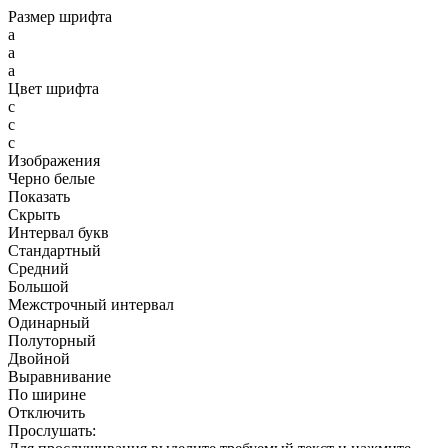
Размер шрифта
a
a
a
Цвет шрифта
c
c
c
Изображения
Черно белые
Показать
Скрыть
Интервал букв
Стандартный
Средний
Большой
Межстрочный интервал
Одинарный
Полуторный
Двойной
Выравнивание
По ширине
Отключить
Прослушать: