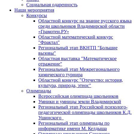
Социальная одаренность
Наши мероприятия
Конкурсы
Областной конкурс на знание русского языка
среди школьников Владимирской области
«Грамотеи.РУ»
Областной математический конкурс
"Фрактал"
Региональный этап ВКНТП "Большие
вызовы"
Областная выставка "Математическое
отражение"
Региональный этап Межрегионального
химического турнира
Областной конкурс "Отечество: история,
культура, природа, этнос"
Олимпиады
Всероссийская олимпиада школьников
Умники и умницы земли Владимирской
Региональный этап Российской психолого-
педагогической олимпиады школьников К.Д.
Ушинского
Региональный этап олимпиады по
информатике имени М. Келдыша
Олимпиада школьников Союзного