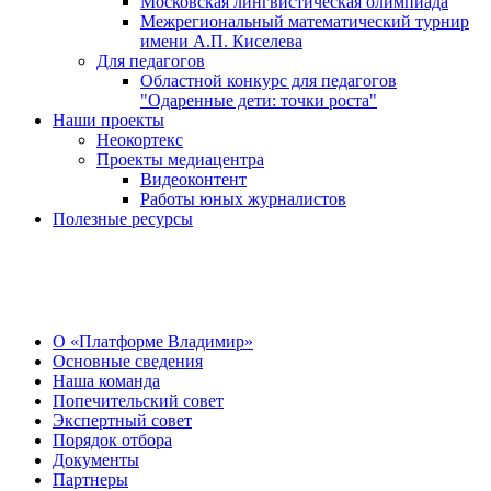
Московская лингвистическая олимпиада
Межрегиональный математический турнир
имени А.П. Киселева
Для педагогов
Областной конкурс для педагогов
"Одаренные дети: точки роста"
Наши проекты
Неокортекс
Проекты медиацентра
Видеоконтент
Работы юных журналистов
Полезные ресурсы
О Центре
О «Платформе Владимир»
Основные сведения
Наша команда
Попечительский совет
Экспертный совет
Порядок отбора
Документы
Партнеры