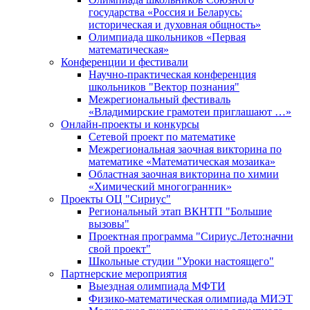
государства «Россия и Беларусь:
историческая и духовная общность»
Олимпиада школьников «Первая
математическая»
Конференции и фестивали
Научно-практическая конференция
школьников "Вектор познания"
Межрегиональный фестиваль
«Владимирские грамотеи приглашают …»
Онлайн-проекты и конкурсы
Сетевой проект по математике
Межрегиональная заочная викторина по
математике «Математическая мозаика»
Областная заочная викторина по химии
«Химический многогранник»
Проекты ОЦ "Сириус"
Региональный этап ВКНТП "Большие
вызовы"
Проектная программа "Сириус.Лето:начни
свой проект"
Школьные студии "Уроки настоящего"
Партнерские мероприятия
Выездная олимпиада МФТИ
Физико-математическая олимпиада МИЭТ