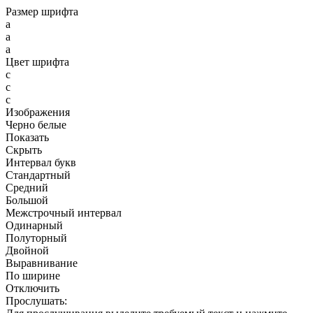
Размер шрифта
a
a
a
Цвет шрифта
c
c
c
Изображения
Черно белые
Показать
Скрыть
Интервал букв
Стандартный
Средний
Большой
Межстрочный интервал
Одинарный
Полуторный
Двойной
Выравнивание
По ширине
Отключить
Прослушать: