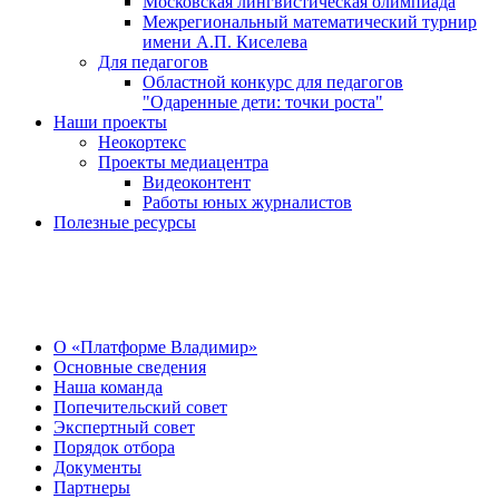
Московская лингвистическая олимпиада
Межрегиональный математический турнир
имени А.П. Киселева
Для педагогов
Областной конкурс для педагогов
"Одаренные дети: точки роста"
Наши проекты
Неокортекс
Проекты медиацентра
Видеоконтент
Работы юных журналистов
Полезные ресурсы
О Центре
О «Платформе Владимир»
Основные сведения
Наша команда
Попечительский совет
Экспертный совет
Порядок отбора
Документы
Партнеры