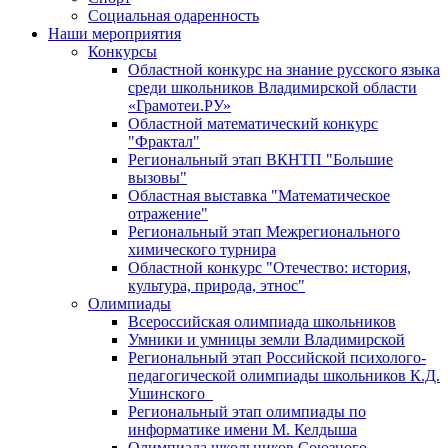
Социальная одаренность
Наши мероприятия
Конкурсы
Областной конкурс на знание русского языка
среди школьников Владимирской области
«Грамотеи.РУ»
Областной математический конкурс
"Фрактал"
Региональный этап ВКНТП "Большие
вызовы"
Областная выставка "Математическое
отражение"
Региональный этап Межрегионального
химического турнира
Областной конкурс "Отечество: история,
культура, природа, этнос"
Олимпиады
Всероссийская олимпиада школьников
Умники и умницы земли Владимирской
Региональный этап Российской психолого-
педагогической олимпиады школьников К.Д.
Ушинского
Региональный этап олимпиады по
информатике имени М. Келдыша
Олимпиада школьников Союзного