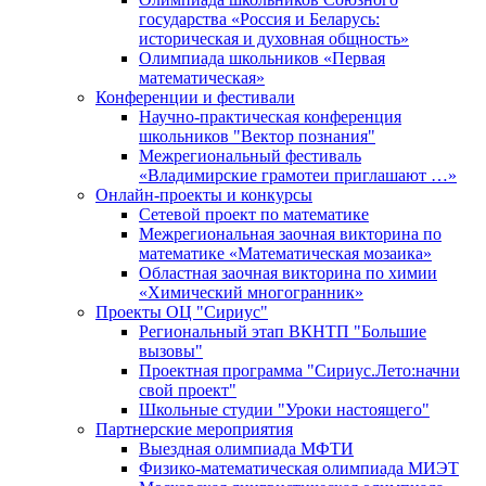
государства «Россия и Беларусь:
историческая и духовная общность»
Олимпиада школьников «Первая
математическая»
Конференции и фестивали
Научно-практическая конференция
школьников "Вектор познания"
Межрегиональный фестиваль
«Владимирские грамотеи приглашают …»
Онлайн-проекты и конкурсы
Сетевой проект по математике
Межрегиональная заочная викторина по
математике «Математическая мозаика»
Областная заочная викторина по химии
«Химический многогранник»
Проекты ОЦ "Сириус"
Региональный этап ВКНТП "Большие
вызовы"
Проектная программа "Сириус.Лето:начни
свой проект"
Школьные студии "Уроки настоящего"
Партнерские мероприятия
Выездная олимпиада МФТИ
Физико-математическая олимпиада МИЭТ