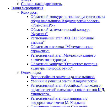
Социальная одаренность
Наши мероприятия
Конкурсы
Областной конкурс на знание русского языка
среди школьников Владимирской области
«Грамотеи.РУ»
Областной математический конкурс
"Фрактал"
Региональный этап ВКНТП "Большие
вызовы"
Областная выставка "Математическое
отражение"
Региональный этап Межрегионального
химического турнира
Областной конкурс "Отечество: история,
культура, природа, этнос"
Олимпиады
Всероссийская олимпиада школьников
Умники и умницы земли Владимирской
Региональный этап Российской психолого-
педагогической олимпиады школьников К.Д.
Ушинского
Региональный этап олимпиады по
информатике имени М. Келдыша
Олимпиада школьников Союзного