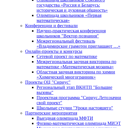
государства «Россия и Беларусь:
историческая и духовная общность»
Олимпиада школьников «Первая
математическая»
Конференции и фестивали
Научно-практическая конференция
школьников "Вектор познания"
Межрегиональный фестиваль
«Владимирские грамотеи приглашают …»
Онлайн-проекты и конкурсы
Сетевой проект по математике
Межрегиональная заочная викторина по
математике «Математическая мозаика»
Областная заочная викторина по химии
«Химический многогранник»
Проекты ОЦ "Сириус"
Региональный этап ВКНТП "Большие
вызовы"
Проектная программа "Сириус.Лето:начни
свой проект"
Школьные студии "Уроки настоящего"
Партнерские мероприятия
Выездная олимпиада МФТИ
Физико-математическая олимпиада МИЭТ