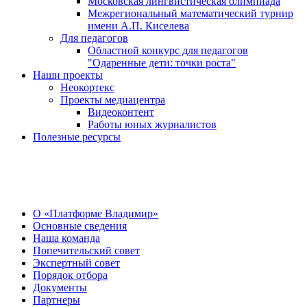
Московская лингвистическая олимпиада
Межрегиональный математический турнир
имени А.П. Киселева
Для педагогов
Областной конкурс для педагогов
"Одаренные дети: точки роста"
Наши проекты
Неокортекс
Проекты медиацентра
Видеоконтент
Работы юных журналистов
Полезные ресурсы
О Центре
О «Платформе Владимир»
Основные сведения
Наша команда
Попечительский совет
Экспертный совет
Порядок отбора
Документы
Партнеры