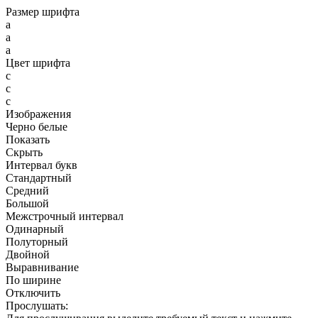
Размер шрифта
a
a
a
Цвет шрифта
c
c
c
Изображения
Черно белые
Показать
Скрыть
Интервал букв
Стандартный
Средний
Большой
Межстрочный интервал
Одинарный
Полуторный
Двойной
Выравнивание
По ширине
Отключить
Прослушать: