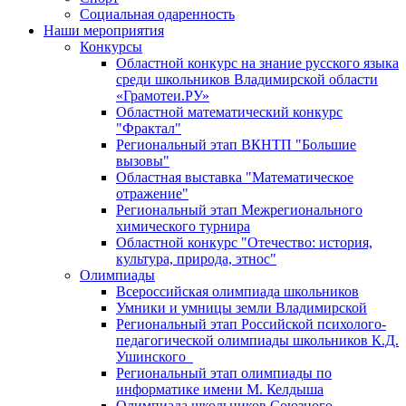
Социальная одаренность
Наши мероприятия
Конкурсы
Областной конкурс на знание русского языка
среди школьников Владимирской области
«Грамотеи.РУ»
Областной математический конкурс
"Фрактал"
Региональный этап ВКНТП "Большие
вызовы"
Областная выставка "Математическое
отражение"
Региональный этап Межрегионального
химического турнира
Областной конкурс "Отечество: история,
культура, природа, этнос"
Олимпиады
Всероссийская олимпиада школьников
Умники и умницы земли Владимирской
Региональный этап Российской психолого-
педагогической олимпиады школьников К.Д.
Ушинского
Региональный этап олимпиады по
информатике имени М. Келдыша
Олимпиада школьников Союзного