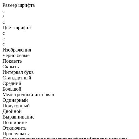
Размер шрифта
a
a
a
Цвет шрифта
c
c
c
Изображения
Черно белые
Показать
Скрыть
Интервал букв
Стандартный
Средний
Большой
Межстрочный интервал
Одинарный
Полуторный
Двойной
Выравнивание
По ширине
Отключить
Прослушать: