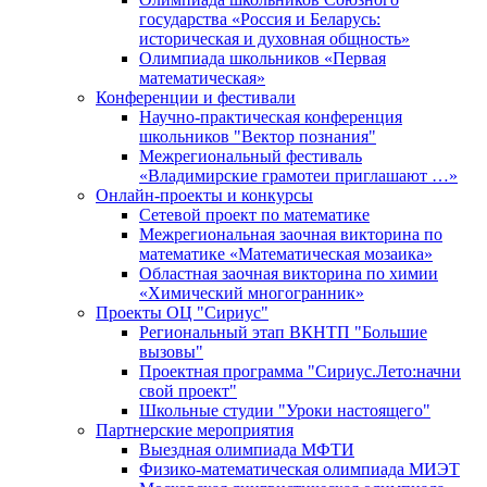
государства «Россия и Беларусь:
историческая и духовная общность»
Олимпиада школьников «Первая
математическая»
Конференции и фестивали
Научно-практическая конференция
школьников "Вектор познания"
Межрегиональный фестиваль
«Владимирские грамотеи приглашают …»
Онлайн-проекты и конкурсы
Сетевой проект по математике
Межрегиональная заочная викторина по
математике «Математическая мозаика»
Областная заочная викторина по химии
«Химический многогранник»
Проекты ОЦ "Сириус"
Региональный этап ВКНТП "Большие
вызовы"
Проектная программа "Сириус.Лето:начни
свой проект"
Школьные студии "Уроки настоящего"
Партнерские мероприятия
Выездная олимпиада МФТИ
Физико-математическая олимпиада МИЭТ