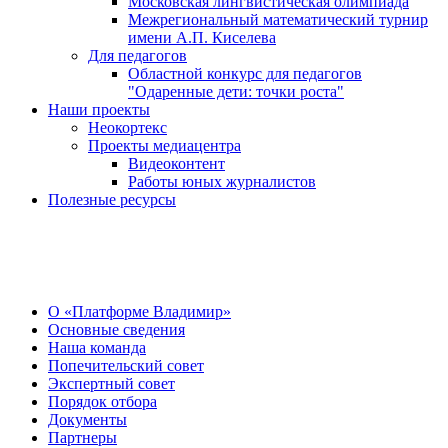
Московская лингвистическая олимпиада
Межрегиональный математический турнир
имени А.П. Киселева
Для педагогов
Областной конкурс для педагогов
"Одаренные дети: точки роста"
Наши проекты
Неокортекс
Проекты медиацентра
Видеоконтент
Работы юных журналистов
Полезные ресурсы
О Центре
О «Платформе Владимир»
Основные сведения
Наша команда
Попечительский совет
Экспертный совет
Порядок отбора
Документы
Партнеры