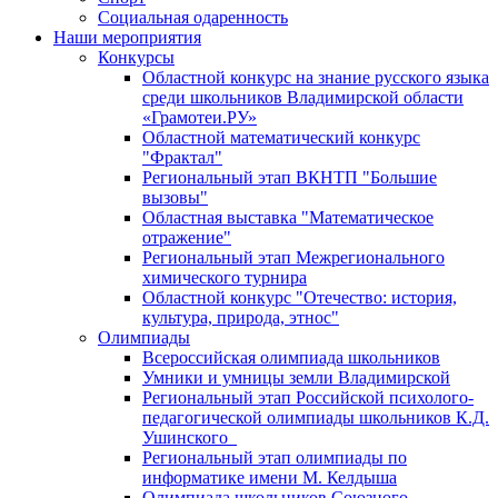
Социальная одаренность
Наши мероприятия
Конкурсы
Областной конкурс на знание русского языка
среди школьников Владимирской области
«Грамотеи.РУ»
Областной математический конкурс
"Фрактал"
Региональный этап ВКНТП "Большие
вызовы"
Областная выставка "Математическое
отражение"
Региональный этап Межрегионального
химического турнира
Областной конкурс "Отечество: история,
культура, природа, этнос"
Олимпиады
Всероссийская олимпиада школьников
Умники и умницы земли Владимирской
Региональный этап Российской психолого-
педагогической олимпиады школьников К.Д.
Ушинского
Региональный этап олимпиады по
информатике имени М. Келдыша
Олимпиада школьников Союзного