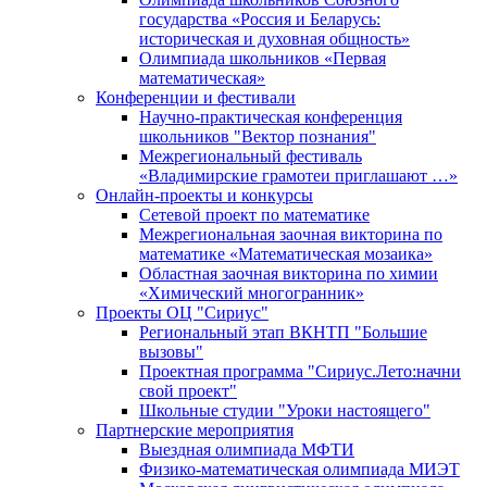
государства «Россия и Беларусь:
историческая и духовная общность»
Олимпиада школьников «Первая
математическая»
Конференции и фестивали
Научно-практическая конференция
школьников "Вектор познания"
Межрегиональный фестиваль
«Владимирские грамотеи приглашают …»
Онлайн-проекты и конкурсы
Сетевой проект по математике
Межрегиональная заочная викторина по
математике «Математическая мозаика»
Областная заочная викторина по химии
«Химический многогранник»
Проекты ОЦ "Сириус"
Региональный этап ВКНТП "Большие
вызовы"
Проектная программа "Сириус.Лето:начни
свой проект"
Школьные студии "Уроки настоящего"
Партнерские мероприятия
Выездная олимпиада МФТИ
Физико-математическая олимпиада МИЭТ