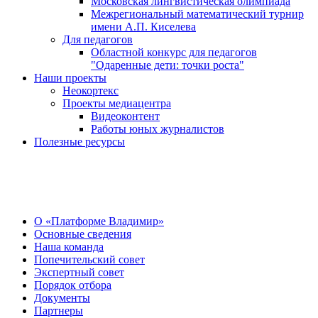
Московская лингвистическая олимпиада
Межрегиональный математический турнир
имени А.П. Киселева
Для педагогов
Областной конкурс для педагогов
"Одаренные дети: точки роста"
Наши проекты
Неокортекс
Проекты медиацентра
Видеоконтент
Работы юных журналистов
Полезные ресурсы
О Центре
О «Платформе Владимир»
Основные сведения
Наша команда
Попечительский совет
Экспертный совет
Порядок отбора
Документы
Партнеры