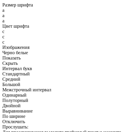
Размер шрифта
a
a
a
Цвет шрифта
c
c
c
Изображения
Черно белые
Показать
Скрыть
Интервал букв
Стандартный
Средний
Большой
Межстрочный интервал
Одинарный
Полуторный
Двойной
Выравнивание
По ширине
Отключить
Прослушать: