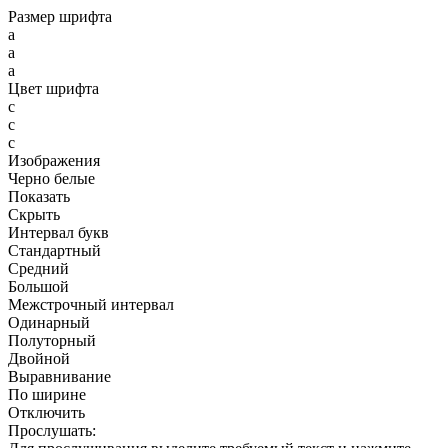
Размер шрифта
a
a
a
Цвет шрифта
c
c
c
Изображения
Черно белые
Показать
Скрыть
Интервал букв
Стандартный
Средний
Большой
Межстрочный интервал
Одинарный
Полуторный
Двойной
Выравнивание
По ширине
Отключить
Прослушать: