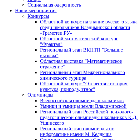
Социальная одаренность
Наши мероприятия
Конкурсы
Областной конкурс на знание русского языка
среди школьников Владимирской области
«Грамотеи.РУ»
Областной математический конкурс
"Фрактал"
Региональный этап ВКНТП "Большие
вызовы"
Областная выставка "Математическое
отражение"
Региональный этап Межрегионального
химического турнира
Областной конкурс "Отечество: история,
культура, природа, этнос"
Олимпиады
Всероссийская олимпиада школьников
Умники и умницы земли Владимирской
Региональный этап Российской психолого-
педагогической олимпиады школьников К.Д.
Ушинского
Региональный этап олимпиады по
информатике имени М. Келдыша
Олимпиада школьников Союзного