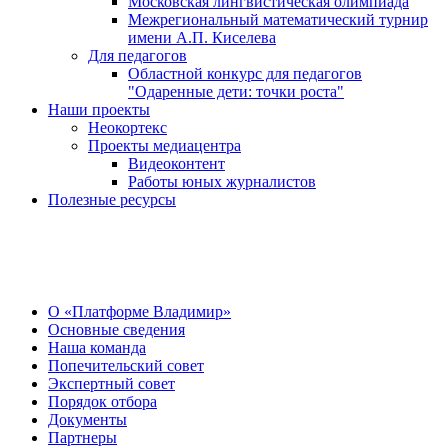
Московская лингвистическая олимпиада
Межрегиональный математический турнир
имени А.П. Киселева
Для педагогов
Областной конкурс для педагогов
"Одаренные дети: точки роста"
Наши проекты
Неокортекс
Проекты медиацентра
Видеоконтент
Работы юных журналистов
Полезные ресурсы
О Центре
О «Платформе Владимир»
Основные сведения
Наша команда
Попечительский совет
Экспертный совет
Порядок отбора
Документы
Партнеры