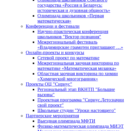
государства «Россия и Беларусь:
историческая и духовная общность»
Олимпиада школьников «Первая
математическая»
Конференции и фестивали
Научно-практическая конференция
школьников "Вектор познания"
Межрегиональный фестиваль
«Владимирские грамотеи приглашают …»
Онлайн-проекты и конкурсы
Сетевой проект по математике
Межрегиональная заочная викторина по
математике «Математическая мозаика»
Областная заочная викторина по химии
«Химический многогранник»
Проекты ОЦ "Сириус"
Региональный этап ВКНТП "Большие
вызовы"
Проектная программа "Сириус.Лето:начни
свой проект"
Школьные студии "Уроки настоящего"
Партнерские мероприятия
Выездная олимпиада МФТИ
Физико-математическая олимпиада МИЭТ