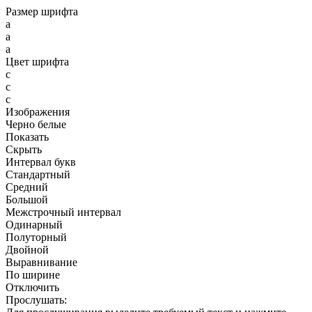
Размер шрифта
a
a
a
Цвет шрифта
c
c
c
Изображения
Черно белые
Показать
Скрыть
Интервал букв
Стандартный
Средний
Большой
Межстрочный интервал
Одинарный
Полуторный
Двойной
Выравнивание
По ширине
Отключить
Прослушать: