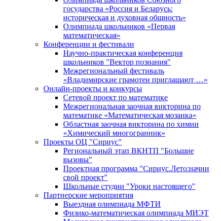
государства «Россия и Беларусь:
историческая и духовная общность»
Олимпиада школьников «Первая
математическая»
Конференции и фестивали
Научно-практическая конференция
школьников "Вектор познания"
Межрегиональный фестиваль
«Владимирские грамотеи приглашают …»
Онлайн-проекты и конкурсы
Сетевой проект по математике
Межрегиональная заочная викторина по
математике «Математическая мозаика»
Областная заочная викторина по химии
«Химический многогранник»
Проекты ОЦ "Сириус"
Региональный этап ВКНТП "Большие
вызовы"
Проектная программа "Сириус.Лето:начни
свой проект"
Школьные студии "Уроки настоящего"
Партнерские мероприятия
Выездная олимпиада МФТИ
Физико-математическая олимпиада МИЭТ