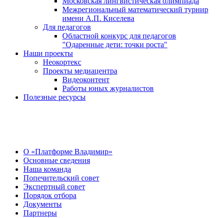
Московская лингвистическая олимпиада
Межрегиональный математический турнир
имени А.П. Киселева
Для педагогов
Областной конкурс для педагогов
"Одаренные дети: точки роста"
Наши проекты
Неокортекс
Проекты медиацентра
Видеоконтент
Работы юных журналистов
Полезные ресурсы
О Центре
О «Платформе Владимир»
Основные сведения
Наша команда
Попечительский совет
Экспертный совет
Порядок отбора
Документы
Партнеры