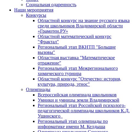
Социальная одаренность
Наши мероприятия
Конкурсы
Областной конкурс на знание русского языка
среди школьников Владимирской области
«Грамотеи.РУ»
Областной математический конкурс
"Фрактал"
Региональный этап ВКНТП "Большие
вызовы"
Областная выставка "Математическое
отражение"
Региональный этап Межрегионального
химического турнира
Областной конкурс "Отечество: история,
культура, природа, этнос"
Олимпиады
Всероссийская олимпиада школьников
Умники и умницы земли Владимирской
Региональный этап Российской психолого-
педагогической олимпиады школьников К.Д.
Ушинского
Региональный этап олимпиады по
информатике имени М. Келдыша
Олимпиада школьников Союзного