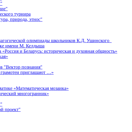
"
ние"
еского турнира
ура, природа, этнос"
едагогической олимпиады школьников К.Д. Ушинского
ке имени М. Келдыша
«Россия и Беларусь: историческая и духовная общность»
кая»
в "Вектор познания"
 грамотеи приглашают …»
матике «Математическая мозаика»
мический многогранник»
"
ой проект"