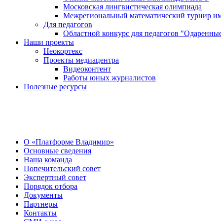
Московская лингвистическая олимпиада
Межрегиональный математический турнир им
Для педагогов
Областной конкурс для педагогов "Одаренные
Наши проекты
Неокортекс
Проекты медиацентра
Видеоконтент
Работы юных журналистов
Полезные ресурсы
О Центре
О «Платформе Владимир»
Основные сведения
Наша команда
Попечительский совет
Экспертный совет
Порядок отбора
Документы
Партнеры
Контакты