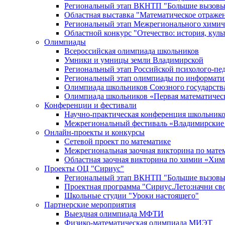
Региональный этап ВКНТП "Большие вызовы
Областная выставка "Математическое отраже
Региональный этап Межрегионального химич
Областной конкурс "Отечество: история, культ
Олимпиады
Всероссийская олимпиада школьников
Умники и умницы земли Владимирской
Региональный этап Российской психолого-п
Региональный этап олимпиады по информати
Олимпиада школьников Союзного государства 
Олимпиада школьников «Первая математичес
Конференции и фестивали
Научно-практическая конференция школьнико
Межрегиональный фестиваль «Владимирские
Онлайн-проекты и конкурсы
Сетевой проект по математике
Межрегиональная заочная викторина по мате
Областная заочная викторина по химии «Хи
Проекты ОЦ "Сириус"
Региональный этап ВКНТП "Большие вызовы
Проектная программа "Сириус.Лето:начни св
Школьные студии "Уроки настоящего"
Партнерские мероприятия
Выездная олимпиада МФТИ
Физико-математическая олимпиада МИЭТ