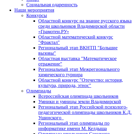
Социальная одаренность
Наши мероприятия
Конкурсы
Областной конкурс на знание русского языка
среди школьников Владимирской области
«Грамотеи.РУ»
Областной математический конкурс
"Фрактал"
Региональный этап ВКНТП "Большие
вызовы"
Областная выставка "Математическое
отражение"
Региональный этап Межрегионального
химического турнира
Областной конкурс "Отечество: история,
культура, природа, этнос"
Олимпиады
Всероссийская олимпиада школьников
Умники и умницы земли Владимирской
Региональный этап Российской психолого-
педагогической олимпиады школьников К.Д.
Ушинского
Региональный этап олимпиады по
информатике имени М. Келдыша
Олимпиада школьников Союзного