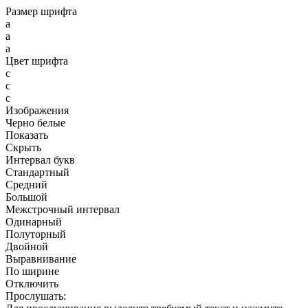
Размер шрифта
a
a
a
Цвет шрифта
c
c
c
Изображения
Черно белые
Показать
Скрыть
Интервал букв
Стандартный
Средний
Большой
Межстрочный интервал
Одинарный
Полуторный
Двойной
Выравнивание
По ширине
Отключить
Прослушать: