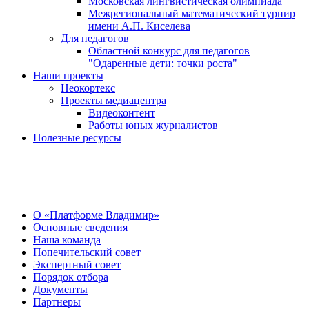
Московская лингвистическая олимпиада
Межрегиональный математический турнир
имени А.П. Киселева
Для педагогов
Областной конкурс для педагогов
"Одаренные дети: точки роста"
Наши проекты
Неокортекс
Проекты медиацентра
Видеоконтент
Работы юных журналистов
Полезные ресурсы
О Центре
О «Платформе Владимир»
Основные сведения
Наша команда
Попечительский совет
Экспертный совет
Порядок отбора
Документы
Партнеры