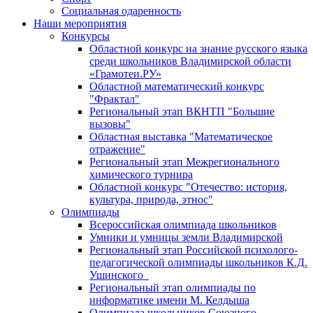
Социальная одаренность
Наши мероприятия
Конкурсы
Областной конкурс на знание русского языка
среди школьников Владимирской области
«Грамотеи.РУ»
Областной математический конкурс
"Фрактал"
Региональный этап ВКНТП "Большие
вызовы"
Областная выставка "Математическое
отражение"
Региональный этап Межрегионального
химического турнира
Областной конкурс "Отечество: история,
культура, природа, этнос"
Олимпиады
Всероссийская олимпиада школьников
Умники и умницы земли Владимирской
Региональный этап Российской психолого-
педагогической олимпиады школьников К.Д.
Ушинского
Региональный этап олимпиады по
информатике имени М. Келдыша
Олимпиада школьников Союзного