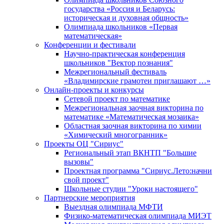
государства «Россия и Беларусь:
историческая и духовная общность»
Олимпиада школьников «Первая
математическая»
Конференции и фестивали
Научно-практическая конференция
школьников "Вектор познания"
Межрегиональный фестиваль
«Владимирские грамотеи приглашают …»
Онлайн-проекты и конкурсы
Сетевой проект по математике
Межрегиональная заочная викторина по
математике «Математическая мозаика»
Областная заочная викторина по химии
«Химический многогранник»
Проекты ОЦ "Сириус"
Региональный этап ВКНТП "Большие
вызовы"
Проектная программа "Сириус.Лето:начни
свой проект"
Школьные студии "Уроки настоящего"
Партнерские мероприятия
Выездная олимпиада МФТИ
Физико-математическая олимпиада МИЭТ