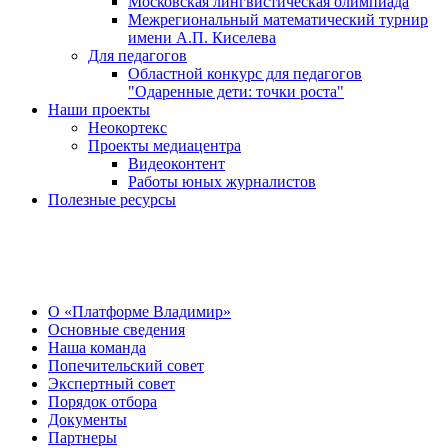
Московская лингвистическая олимпиада
Межрегиональный математический турнир
имени А.П. Киселева
Для педагогов
Областной конкурс для педагогов
"Одаренные дети: точки роста"
Наши проекты
Неокортекс
Проекты медиацентра
Видеоконтент
Работы юных журналистов
Полезные ресурсы
О Центре
О «Платформе Владимир»
Основные сведения
Наша команда
Попечительский совет
Экспертный совет
Порядок отбора
Документы
Партнеры