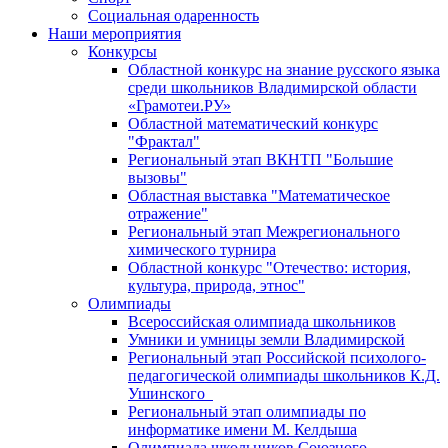
Социальная одаренность
Наши мероприятия
Конкурсы
Областной конкурс на знание русского языка
среди школьников Владимирской области
«Грамотеи.РУ»
Областной математический конкурс
"Фрактал"
Региональный этап ВКНТП "Большие
вызовы"
Областная выставка "Математическое
отражение"
Региональный этап Межрегионального
химического турнира
Областной конкурс "Отечество: история,
культура, природа, этнос"
Олимпиады
Всероссийская олимпиада школьников
Умники и умницы земли Владимирской
Региональный этап Российской психолого-
педагогической олимпиады школьников К.Д.
Ушинского
Региональный этап олимпиады по
информатике имени М. Келдыша
Олимпиада школьников Союзного