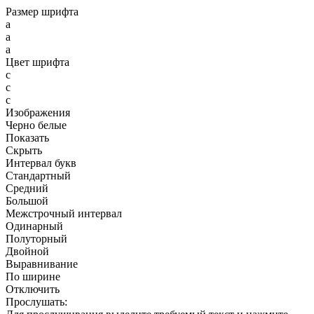
Размер шрифта
a
a
a
Цвет шрифта
c
c
c
Изображения
Черно белые
Показать
Скрыть
Интервал букв
Стандартный
Средний
Большой
Межстрочный интервал
Одинарный
Полуторный
Двойной
Выравнивание
По ширине
Отключить
Прослушать: