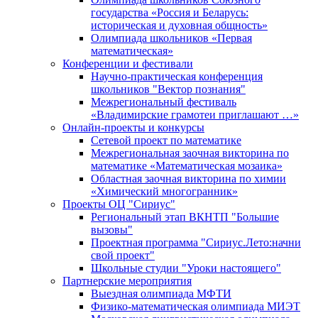
государства «Россия и Беларусь:
историческая и духовная общность»
Олимпиада школьников «Первая
математическая»
Конференции и фестивали
Научно-практическая конференция
школьников "Вектор познания"
Межрегиональный фестиваль
«Владимирские грамотеи приглашают …»
Онлайн-проекты и конкурсы
Сетевой проект по математике
Межрегиональная заочная викторина по
математике «Математическая мозаика»
Областная заочная викторина по химии
«Химический многогранник»
Проекты ОЦ "Сириус"
Региональный этап ВКНТП "Большие
вызовы"
Проектная программа "Сириус.Лето:начни
свой проект"
Школьные студии "Уроки настоящего"
Партнерские мероприятия
Выездная олимпиада МФТИ
Физико-математическая олимпиада МИЭТ