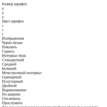
Размер шрифта
a
a
a
Цвет шрифта
c
c
c
Изображения
Черно белые
Показать
Скрыть
Интервал букв
Стандартный
Средний
Большой
Межстрочный интервал
Одинарный
Полуторный
Двойной
Выравнивание
По ширине
Отключить
Прослушать: