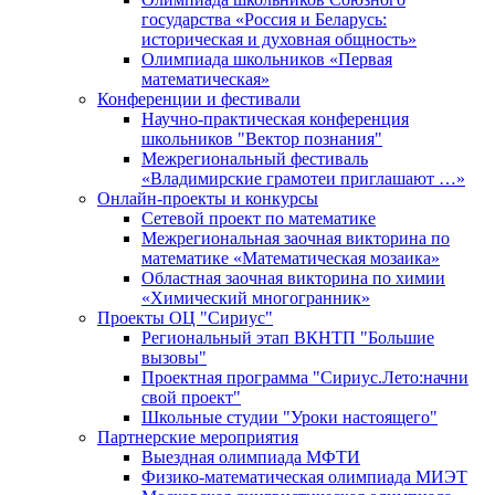
государства «Россия и Беларусь:
историческая и духовная общность»
Олимпиада школьников «Первая
математическая»
Конференции и фестивали
Научно-практическая конференция
школьников "Вектор познания"
Межрегиональный фестиваль
«Владимирские грамотеи приглашают …»
Онлайн-проекты и конкурсы
Сетевой проект по математике
Межрегиональная заочная викторина по
математике «Математическая мозаика»
Областная заочная викторина по химии
«Химический многогранник»
Проекты ОЦ "Сириус"
Региональный этап ВКНТП "Большие
вызовы"
Проектная программа "Сириус.Лето:начни
свой проект"
Школьные студии "Уроки настоящего"
Партнерские мероприятия
Выездная олимпиада МФТИ
Физико-математическая олимпиада МИЭТ