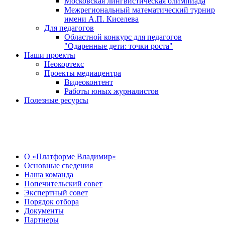
Московская лингвистическая олимпиада
Межрегиональный математический турнир
имени А.П. Киселева
Для педагогов
Областной конкурс для педагогов
"Одаренные дети: точки роста"
Наши проекты
Неокортекс
Проекты медиацентра
Видеоконтент
Работы юных журналистов
Полезные ресурсы
О Центре
О «Платформе Владимир»
Основные сведения
Наша команда
Попечительский совет
Экспертный совет
Порядок отбора
Документы
Партнеры