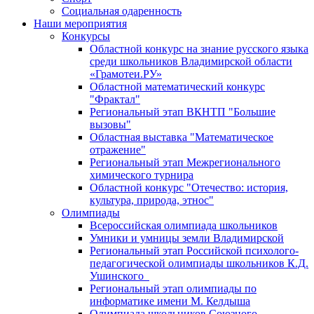
Социальная одаренность
Наши мероприятия
Конкурсы
Областной конкурс на знание русского языка
среди школьников Владимирской области
«Грамотеи.РУ»
Областной математический конкурс
"Фрактал"
Региональный этап ВКНТП "Большие
вызовы"
Областная выставка "Математическое
отражение"
Региональный этап Межрегионального
химического турнира
Областной конкурс "Отечество: история,
культура, природа, этнос"
Олимпиады
Всероссийская олимпиада школьников
Умники и умницы земли Владимирской
Региональный этап Российской психолого-
педагогической олимпиады школьников К.Д.
Ушинского
Региональный этап олимпиады по
информатике имени М. Келдыша
Олимпиада школьников Союзного