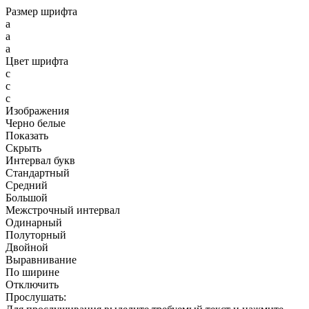
Размер шрифта
a
a
a
Цвет шрифта
c
c
c
Изображения
Черно белые
Показать
Скрыть
Интервал букв
Стандартный
Средний
Большой
Межстрочный интервал
Одинарный
Полуторный
Двойной
Выравнивание
По ширине
Отключить
Прослушать: