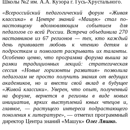
Школы №2 им. А.А. Кузора г. Гусь-Хрустального.
«Всероссийский педагогический форум «Живая
классика» в Центре знаний «Машук» стал по-
настоящему вдохновляющим событием для
педагогов со всей России. Встреча объединила 270
наставников из 67 регионов — тех, кто каждый
день прививает любовь к чтению детям и
подросткам и помогает раскрывать их таланты.
Особенно ценно, что программа форума вышла за
рамки традиционных лекций: стратегическая
сессия «Новые горизонты развития» позволила
педагогам не просто получить знания от ведущих
академиков, но и внести свой вклад в будущее
«Живой классики». Уверен, что опыт, полученный
на форуме, вернется в регионы в виде новых
инициатив, ярких выступлений юных чтецов и,
главное, — растущего интереса подрастающего
поколения к литературе»
, — отметил программный
директор Центра знаний «Машук»
Олег Ляшко.