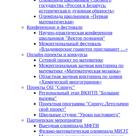
государства «Россия и Беларусь:
историческая и духовная общность»
Олимпиада школьников «Первая
математическая»
Конференции и фестивали
Научно-практическая конференция
школьников "Вектор познания"
Межрегиональный фестиваль
«Владимирские грамотеи приглашают …»
Онлайн-проекты и конкурсы
Сетевой проект по математике
Межрегиональная заочная викторина по
математике «Математическая мозаика»
Областная заочная викторина по химии
«Химический многогранник»
Проекты ОЦ "Сириус"
Региональный этап ВКНТП "Большие
вызовы"
Проектная программа "Сириус.Лето:начни
свой проект"
Школьные студии "Уроки настоящего"
Партнерские мероприятия
Выездная олимпиада МФТИ
Физико-математическая олимпиада МИЭТ