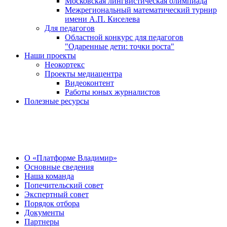
Московская лингвистическая олимпиада
Межрегиональный математический турнир
имени А.П. Киселева
Для педагогов
Областной конкурс для педагогов
"Одаренные дети: точки роста"
Наши проекты
Неокортекс
Проекты медиацентра
Видеоконтент
Работы юных журналистов
Полезные ресурсы
О Центре
О «Платформе Владимир»
Основные сведения
Наша команда
Попечительский совет
Экспертный совет
Порядок отбора
Документы
Партнеры