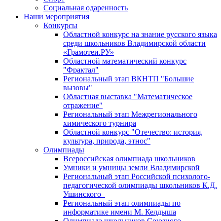
Социальная одаренность
Наши мероприятия
Конкурсы
Областной конкурс на знание русского языка
среди школьников Владимирской области
«Грамотеи.РУ»
Областной математический конкурс
"Фрактал"
Региональный этап ВКНТП "Большие
вызовы"
Областная выставка "Математическое
отражение"
Региональный этап Межрегионального
химического турнира
Областной конкурс "Отечество: история,
культура, природа, этнос"
Олимпиады
Всероссийская олимпиада школьников
Умники и умницы земли Владимирской
Региональный этап Российской психолого-
педагогической олимпиады школьников К.Д.
Ушинского
Региональный этап олимпиады по
информатике имени М. Келдыша
Олимпиада школьников Союзного