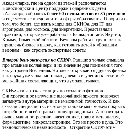
Академпарке, где на одном из этажей располагается
Новосибирский Центр поддержки одаренных детей
«Альтаир», собрались более
60 специалистов из 35 регионов
и еще местные представители сферы образования. Говорили о
том, что болит: где взять кадры для СКИФа, для IT, для
агропрома, для космоса, для энергетики. Представляли
практики, которые уже работают в Башкортостане, Якутии,
Крыму, Тюменской области. Вечером работа в группах: как
привлечь бизнес в школу, как готовить детей к «Большим
вызовам», как строить экспертные советы.
Второй день экскурсия на СКИФ.
Раньше я только слышала
про атомные коллайдеры и их значение для понимания того,
как устроена Вселенная. Но здесь открывается другое: физика
как наука уже ушла настолько далеко в изучении клетки и её
мельчайших составляющих, что дух захватывает.
СКИФ - гигантская станция по созданию фотонов.
Синхротронное излучение высочайшей яркости позволяет
заглянуть внутрь материи с немыслимой точностью. И как
сказали специалисты, на этой установке мы сможем покрыть
потребности всей страны в полупроводниках. А значит дать
рывок машиностроению, электронике, новым материалам,
фармацевтике, микроэлектронике. Это не просто наука. Это
технологическая независимость! Открытие СКИФ этим