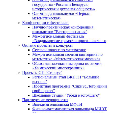
государства «Россия и Беларусь:
историческая и духовная общность»
Олимпиада школьников «Первая
математическая»
Конференции и фестивали
Научно-практическая конференция
школьников "Вектор познания"
Межрегиональный фестиваль
«Владимирские грамотеи приглашают …»
Онлайн-проекты и конкурсы
Сетевой проект по математике
Межрегиональная заочная викторина по
математике «Математическая мозаика»
Областная заочная викторина по химии
«Химический многогранник»
Проекты ОЦ "Сириус"
Региональный этап ВКНТП "Большие
вызовы"
Проектная программа "Сириус.Лето:начни
свой проект"
Школьные студии "Уроки настоящего"
Партнерские мероприятия
Выездная олимпиада МФТИ
Физико-математическая олимпиада МИЭТ