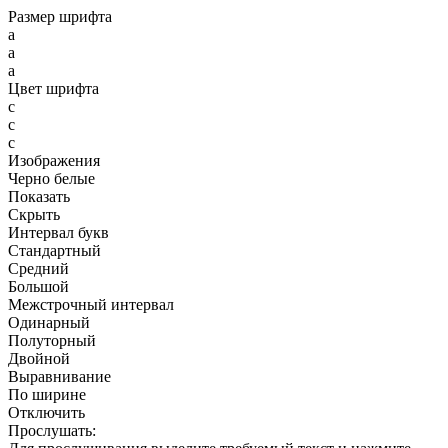
Размер шрифта
a
a
a
Цвет шрифта
c
c
c
Изображения
Черно белые
Показать
Скрыть
Интервал букв
Стандартный
Средний
Большой
Межстрочный интервал
Одинарный
Полуторный
Двойной
Выравнивание
По ширине
Отключить
Прослушать: