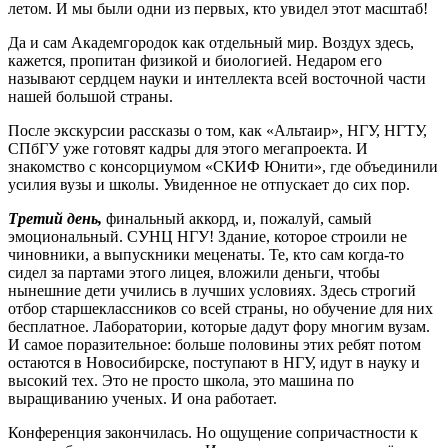
летом. И мы были одни из первых, кто увидел этот масштаб!
Да и сам Академгородок как отдельный мир. Воздух здесь,
кажется, пропитан физикой и биологией. Недаром его
называют сердцем науки и интеллекта всей восточной части
нашей большой страны.
После экскурсии рассказы о том, как «Альтаир», НГУ, НГТУ,
СПбГУ уже готовят кадры для этого мегапроекта. И
знакомство с консорциумом «СКИФ Юнити», где объединили
усилия вузы и школы. Увиденное не отпускает до сих пор.
Третий день,
финальный аккорд, и, пожалуй, самый
эмоциональный. СУНЦ НГУ! Здание, которое строили не
чиновники, а выпускники меценаты. Те, кто сам когда-то
сидел за партами этого лицея, вложили деньги, чтобы
нынешние дети учились в лучших условиях. Здесь строгий
отбор старшеклассников со всей страны, но обучение для них
бесплатное. Лаборатории, которые дадут фору многим вузам.
И самое поразительное: больше половины этих ребят потом
остаются в Новосибирске, поступают в НГУ, идут в науку и
высокий тех. Это не просто школа, это машина по
выращиванию ученых. И она работает.
Конференция закончилась. Но ощущение сопричастности к