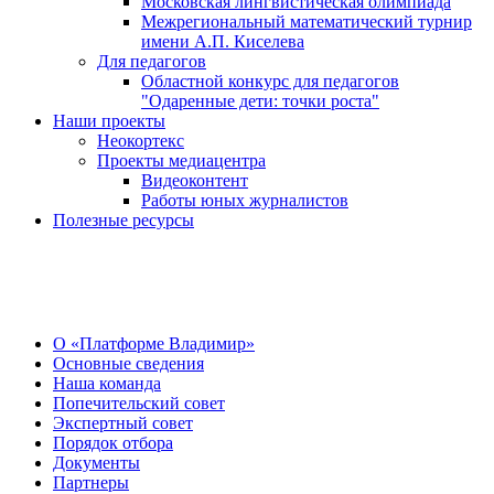
Московская лингвистическая олимпиада
Межрегиональный математический турнир
имени А.П. Киселева
Для педагогов
Областной конкурс для педагогов
"Одаренные дети: точки роста"
Наши проекты
Неокортекс
Проекты медиацентра
Видеоконтент
Работы юных журналистов
Полезные ресурсы
О Центре
О «Платформе Владимир»
Основные сведения
Наша команда
Попечительский совет
Экспертный совет
Порядок отбора
Документы
Партнеры