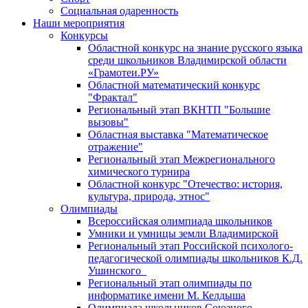
Социальная одаренность
Наши мероприятия
Конкурсы
Областной конкурс на знание русского языка
среди школьников Владимирской области
«Грамотеи.РУ»
Областной математический конкурс
"Фрактал"
Региональный этап ВКНТП "Большие
вызовы"
Областная выставка "Математическое
отражение"
Региональный этап Межрегионального
химического турнира
Областной конкурс "Отечество: история,
культура, природа, этнос"
Олимпиады
Всероссийская олимпиада школьников
Умники и умницы земли Владимирской
Региональный этап Российской психолого-
педагогической олимпиады школьников К.Д.
Ушинского
Региональный этап олимпиады по
информатике имени М. Келдыша
Олимпиада школьников Союзного