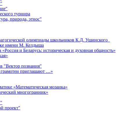
"
ние"
еского турнира
ура, природа, этнос"
едагогической олимпиады школьников К.Д. Ушинского
ке имени М. Келдыша
«Россия и Беларусь: историческая и духовная общность»
кая»
в "Вектор познания"
 грамотеи приглашают …»
матике «Математическая мозаика»
мический многогранник»
"
ой проект"