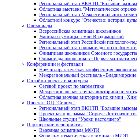
Региональный этап ВКНТП "Большие вызовы
Областная выставка "Математическое отраже
Региональный этап Межрегионального химич
Областной конкурс "Отечество: история, культ
Олимпиады
Всероссийская олимпиада школьников
Умники и умницы земли Владимирской
Региональный этап Российской психолого-п
Региональный этап олимпиады по информати
Олимпиада школьников Союзного государства 
Олимпиада школьников «Первая математичес
Конференции и фестивали
Научно-практическая конференция школьнико
Межрегиональный фестиваль «Владимирские
Онлайн-проекты и конкурсы
Сетевой проект по математике
Межрегиональная заочная викторина по мате
Областная заочная викторина по химии «Хи
Проекты ОЦ "Сириус"
Региональный этап ВКНТП "Большие вызовы
Проектная программа "Сириус.Лето:начни св
Школьные студии "Уроки настоящего"
Партнерские мероприятия
Выездная олимпиада МФТИ
Физико-математическая олимпиада МИЭТ