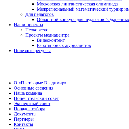
Московская лингвистическая олимпиада
Межрегиональный математический турнир им
Для педагогов
Областной конкурс для педагогов "Одаренные
Наши проекты
Неокортекс
Проекты медиацентра
Видеоконтент
Работы юных журналистов
Полезные ресурсы
О Центре
О «Платформе Владимир»
Основные сведения
Наша команда
Попечительский совет
Экспертный совет
Порядок отбора
Документы
Партнеры
Контакты