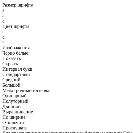
Размер шрифта
a
a
a
Цвет шрифта
c
c
c
Изображения
Черно белые
Показать
Скрыть
Интервал букв
Стандартный
Средний
Большой
Межстрочный интервал
Одинарный
Полуторный
Двойной
Выравнивание
По ширине
Отключить
Прослушать: