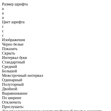
Размер шрифта
a
a
a
Цвет шрифта
c
c
c
Изображения
Черно белые
Показать
Скрыть
Интервал букв
Стандартный
Средний
Большой
Межстрочный интервал
Одинарный
Полуторный
Двойной
Выравнивание
По ширине
Отключить
Прослушать: