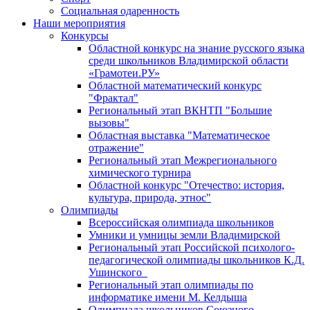
Социальная одаренность
Наши мероприятия
Конкурсы
Областной конкурс на знание русского языка
среди школьников Владимирской области
«Грамотеи.РУ»
Областной математический конкурс
"Фрактал"
Региональный этап ВКНТП "Большие
вызовы"
Областная выставка "Математическое
отражение"
Региональный этап Межрегионального
химического турнира
Областной конкурс "Отечество: история,
культура, природа, этнос"
Олимпиады
Всероссийская олимпиада школьников
Умники и умницы земли Владимирской
Региональный этап Российской психолого-
педагогической олимпиады школьников К.Д.
Ушинского
Региональный этап олимпиады по
информатике имени М. Келдыша
Олимпиада школьников Союзного