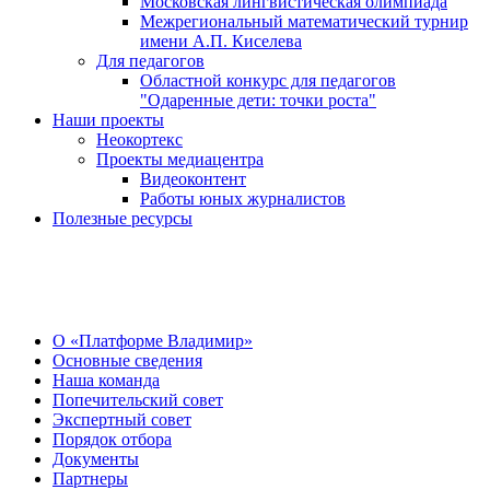
Московская лингвистическая олимпиада
Межрегиональный математический турнир
имени А.П. Киселева
Для педагогов
Областной конкурс для педагогов
"Одаренные дети: точки роста"
Наши проекты
Неокортекс
Проекты медиацентра
Видеоконтент
Работы юных журналистов
Полезные ресурсы
О Центре
О «Платформе Владимир»
Основные сведения
Наша команда
Попечительский совет
Экспертный совет
Порядок отбора
Документы
Партнеры