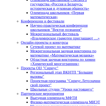
государства «Россия и Беларусь:
историческая и духовная общность»
Олимпиада школьников «Первая
математическая»
Конференции и фестивали
Научно-практическая конференция
школьников "Вектор познания"
Межрегиональный фестиваль
«Владимирские грамотеи приглашают …»
Онлайн-проекты и конкурсы
Сетевой проект по математике
Межрегиональная заочная викторина по
математике «Математическая мозаика»
Областная заочная викторина по химии
«Химический многогранник»
Проекты ОЦ "Сириус"
Региональный этап ВКНТП "Большие
вызовы"
Проектная программа "Сириус.Лето:начни
свой проект"
Школьные студии "Уроки настоящего"
Партнерские мероприятия
Выездная олимпиада МФТИ
Физико-математическая олимпиада МИЭТ