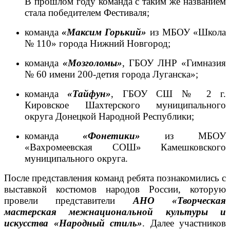
В прошлом году команда с таким же названием
стала победителем Фестиваля;
команда
«Максим Горький»
из МБОУ «Школа
№ 110» города Нижний Новгород;
команда
«Мозголомы»
, ГБОУ ЛНР «Гимназия
№ 60 имени 200-детия города Луганска»;
команда
«Тайфун»
, ГБОУ СШ № 2 г.
Кировское Шахтерского муниципального
округа Донецкой Народной Республики;
команда
«Фонетики»
из МБОУ
«Вахромеевская СОШ» Камешковского
муниципального округа.
После представления команд ребята познакомились с
выставкой костюмов народов России, которую
провели представители
АНО «Творческая
мастерская межнациональной культуры и
искусства «Народный стиль»
. Далее участников