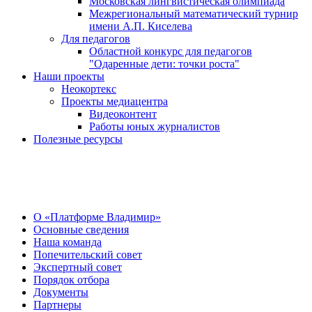
Московская лингвистическая олимпиада
Межрегиональный математический турнир
имени А.П. Киселева
Для педагогов
Областной конкурс для педагогов
"Одаренные дети: точки роста"
Наши проекты
Неокортекс
Проекты медиацентра
Видеоконтент
Работы юных журналистов
Полезные ресурсы
О Центре
О «Платформе Владимир»
Основные сведения
Наша команда
Попечительский совет
Экспертный совет
Порядок отбора
Документы
Партнеры