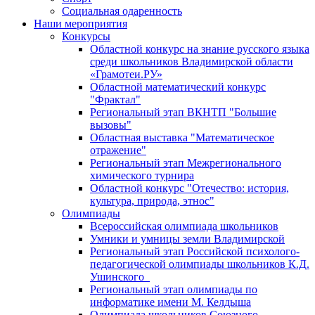
Социальная одаренность
Наши мероприятия
Конкурсы
Областной конкурс на знание русского языка
среди школьников Владимирской области
«Грамотеи.РУ»
Областной математический конкурс
"Фрактал"
Региональный этап ВКНТП "Большие
вызовы"
Областная выставка "Математическое
отражение"
Региональный этап Межрегионального
химического турнира
Областной конкурс "Отечество: история,
культура, природа, этнос"
Олимпиады
Всероссийская олимпиада школьников
Умники и умницы земли Владимирской
Региональный этап Российской психолого-
педагогической олимпиады школьников К.Д.
Ушинского
Региональный этап олимпиады по
информатике имени М. Келдыша
Олимпиада школьников Союзного