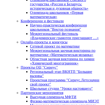
государства «Россия и Беларусь:
историческая и духовная общность»
Олимпиада школьников «Первая
математическая»
Конференции и фестивали
Научно-практическая конференция
школьников "Вектор познания"
Межрегиональный фестиваль
«Владимирские грамотеи приглашают …»
Онлайн-проекты и конкурсы
Сетевой проект по математике
Межрегиональная заочная викторина по
математике «Математическая мозаика»
Областная заочная викторина по химии
«Химический многогранник»
Проекты ОЦ "Сириус"
Региональный этап ВКНТП "Большие
вызовы"
Проектная программа "Сириус.Лето:начни
свой проект"
Школьные студии "Уроки настоящего"
Партнерские мероприятия
Выездная олимпиада МФТИ
Физико-математическая олимпиада МИЭТ