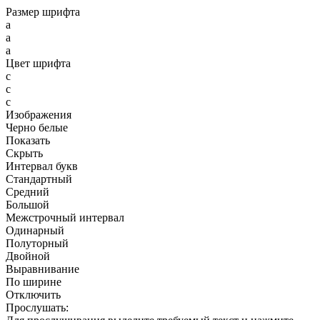
Размер шрифта
a
a
a
Цвет шрифта
c
c
c
Изображения
Черно белые
Показать
Скрыть
Интервал букв
Стандартный
Средний
Большой
Межстрочный интервал
Одинарный
Полуторный
Двойной
Выравнивание
По ширине
Отключить
Прослушать: