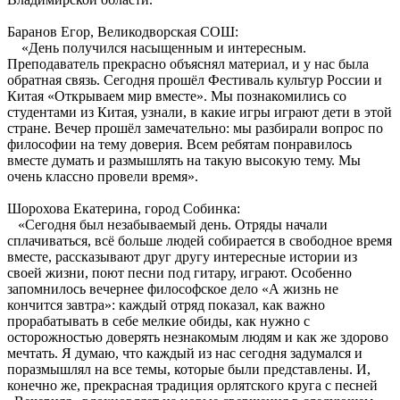
Баранов Егор, Великодворская СОШ:
«День получился насыщенным и интересным.
Преподаватель прекрасно объяснял материал, и у нас была
обратная связь. Сегодня прошёл Фестиваль культур России и
Китая «Открываем мир вместе». Мы познакомились со
студентами из Китая, узнали, в какие игры играют дети в этой
стране. Вечер прошёл замечательно: мы разбирали вопрос по
философии на тему доверия. Всем ребятам понравилось
вместе думать и размышлять на такую высокую тему. Мы
очень классно провели время».
Шорохова Екатерина, город Собинка:
«Сегодня был незабываемый день. Отряды начали
сплачиваться, всё больше людей собирается в свободное время
вместе, рассказывают друг другу интересные истории из
своей жизни, поют песни под гитару, играют. Особенно
запомнилось вечернее философское дело «А жизнь не
кончится завтра»: каждый отряд показал, как важно
прорабатывать в себе мелкие обиды, как нужно с
осторожностью доверять незнакомым людям и как же здорово
мечтать. Я думаю, что каждый из нас сегодня задумался и
поразмышлял на все темы, которые были представлены. И,
конечно же, прекрасная традиция орлятского круга с песней