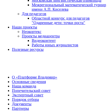
Московская лингвистическая олимпиада
Межрегиональный математический турнир
имени А.П. Киселева
Для педагогов
Областной конкурс для педагогов
"Одаренные дети: точки роста"
Наши проекты
Неокортекс
Проекты медиацентра
Видеоконтент
Работы юных журналистов
Полезные ресурсы
О Центре
О «Платформе Владимир»
Основные сведения
Наша команда
Попечительский совет
Экспертный совет
Порядок отбора
Документы
Партнеры