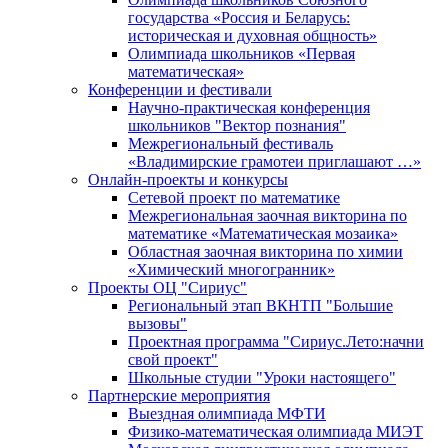
государства «Россия и Беларусь:
историческая и духовная общность»
Олимпиада школьников «Первая
математическая»
Конференции и фестивали
Научно-практическая конференция
школьников "Вектор познания"
Межрегиональный фестиваль
«Владимирские грамотеи приглашают …»
Онлайн-проекты и конкурсы
Сетевой проект по математике
Межрегиональная заочная викторина по
математике «Математическая мозаика»
Областная заочная викторина по химии
«Химический многогранник»
Проекты ОЦ "Сириус"
Региональный этап ВКНТП "Большие
вызовы"
Проектная программа "Сириус.Лето:начни
свой проект"
Школьные студии "Уроки настоящего"
Партнерские мероприятия
Выездная олимпиада МФТИ
Физико-математическая олимпиада МИЭТ