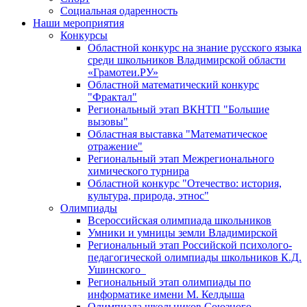
Социальная одаренность
Наши мероприятия
Конкурсы
Областной конкурс на знание русского языка
среди школьников Владимирской области
«Грамотеи.РУ»
Областной математический конкурс
"Фрактал"
Региональный этап ВКНТП "Большие
вызовы"
Областная выставка "Математическое
отражение"
Региональный этап Межрегионального
химического турнира
Областной конкурс "Отечество: история,
культура, природа, этнос"
Олимпиады
Всероссийская олимпиада школьников
Умники и умницы земли Владимирской
Региональный этап Российской психолого-
педагогической олимпиады школьников К.Д.
Ушинского
Региональный этап олимпиады по
информатике имени М. Келдыша
Олимпиада школьников Союзного