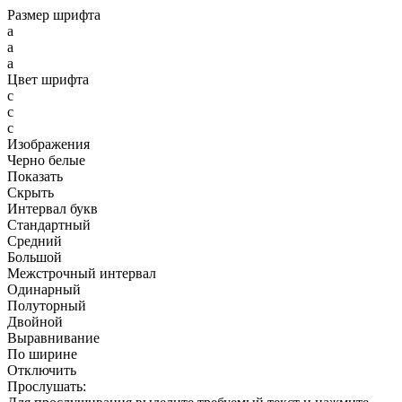
Размер шрифта
a
a
a
Цвет шрифта
c
c
c
Изображения
Черно белые
Показать
Скрыть
Интервал букв
Стандартный
Средний
Большой
Межстрочный интервал
Одинарный
Полуторный
Двойной
Выравнивание
По ширине
Отключить
Прослушать: