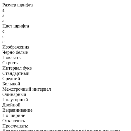
Размер шрифта
a
a
a
Цвет шрифта
c
c
c
Изображения
Черно белые
Показать
Скрыть
Интервал букв
Стандартный
Средний
Большой
Межстрочный интервал
Одинарный
Полуторный
Двойной
Выравнивание
По ширине
Отключить
Прослушать: