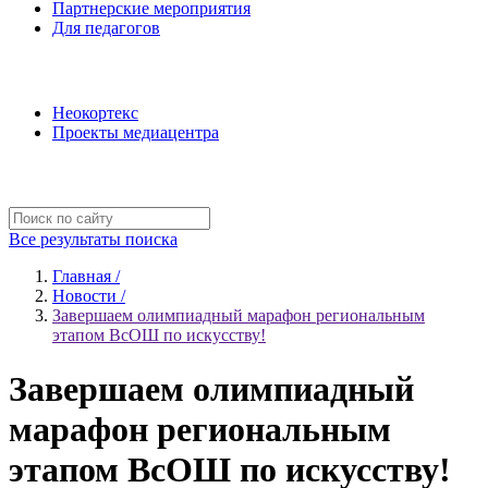
Партнерские мероприятия
Для педагогов
Наши проекты
Неокортекс
Проекты медиацентра
Полезные ресурсы
Все результаты поиска
Главная /
Новости /
Завершаем олимпиадный марафон региональным
этапом ВсОШ по искусству!
Завершаем олимпиадный
марафон региональным
этапом ВсОШ по искусству!