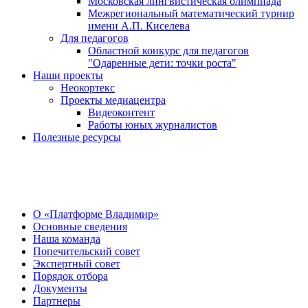
Московская лингвистическая олимпиада
Межрегиональный математический турнир
имени А.П. Киселева
Для педагогов
Областной конкурс для педагогов
"Одаренные дети: точки роста"
Наши проекты
Неокортекс
Проекты медиацентра
Видеоконтент
Работы юных журналистов
Полезные ресурсы
О Центре
О «Платформе Владимир»
Основные сведения
Наша команда
Попечительский совет
Экспертный совет
Порядок отбора
Документы
Партнеры