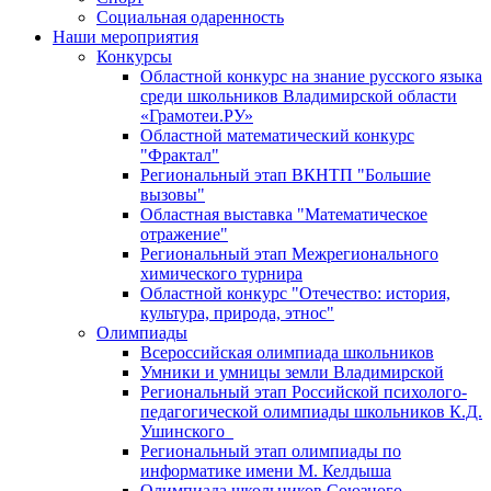
Социальная одаренность
Наши мероприятия
Конкурсы
Областной конкурс на знание русского языка
среди школьников Владимирской области
«Грамотеи.РУ»
Областной математический конкурс
"Фрактал"
Региональный этап ВКНТП "Большие
вызовы"
Областная выставка "Математическое
отражение"
Региональный этап Межрегионального
химического турнира
Областной конкурс "Отечество: история,
культура, природа, этнос"
Олимпиады
Всероссийская олимпиада школьников
Умники и умницы земли Владимирской
Региональный этап Российской психолого-
педагогической олимпиады школьников К.Д.
Ушинского
Региональный этап олимпиады по
информатике имени М. Келдыша
Олимпиада школьников Союзного