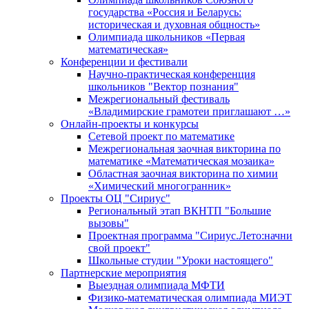
государства «Россия и Беларусь:
историческая и духовная общность»
Олимпиада школьников «Первая
математическая»
Конференции и фестивали
Научно-практическая конференция
школьников "Вектор познания"
Межрегиональный фестиваль
«Владимирские грамотеи приглашают …»
Онлайн-проекты и конкурсы
Сетевой проект по математике
Межрегиональная заочная викторина по
математике «Математическая мозаика»
Областная заочная викторина по химии
«Химический многогранник»
Проекты ОЦ "Сириус"
Региональный этап ВКНТП "Большие
вызовы"
Проектная программа "Сириус.Лето:начни
свой проект"
Школьные студии "Уроки настоящего"
Партнерские мероприятия
Выездная олимпиада МФТИ
Физико-математическая олимпиада МИЭТ