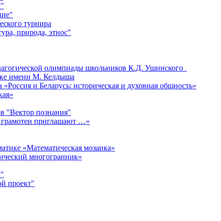
"
ние"
еского турнира
ура, природа, этнос"
едагогической олимпиады школьников К.Д. Ушинского
ке имени М. Келдыша
«Россия и Беларусь: историческая и духовная общность»
кая»
в "Вектор познания"
 грамотеи приглашают …»
матике «Математическая мозаика»
мический многогранник»
"
ой проект"