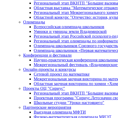
Региональный этап ВКНТП "Большие вызовы
Областная выставка "Математическое отраже
Региональный этап Межрегионального химич
Областной конкурс "Отечество: история, культ
Олимпиады
Всероссийская олимпиада школьников
Умники и умницы земли Владимирской
Региональный этап Российской психолого-п
Региональный этап олимпиады по информати
Олимпиада школьников Союзного государства 
Олимпиада школьников «Первая математичес
Конференции и фестивали
Научно-практическая конференция школьнико
Межрегиональный фестиваль «Владимирские
Онлайн-проекты и конкурсы
Сетевой проект по математике
Межрегиональная заочная викторина по мате
Областная заочная викторина по химии «Хи
Проекты ОЦ "Сириус"
Региональный этап ВКНТП "Большие вызовы
Проектная программа "Сириус.Лето:начни св
Школьные студии "Уроки настоящего"
Партнерские мероприятия
Выездная олимпиада МФТИ
Физико-математическая олимпиада МИЭТ