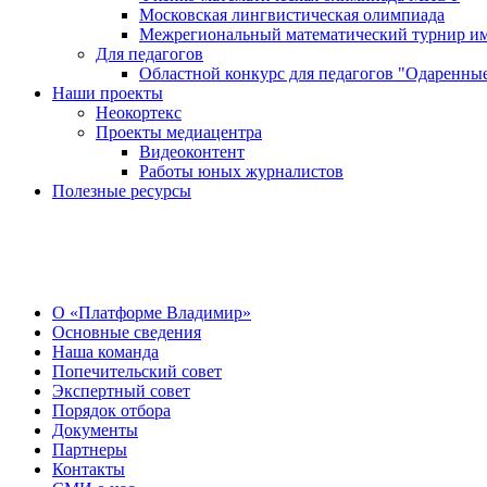
Московская лингвистическая олимпиада
Межрегиональный математический турнир им
Для педагогов
Областной конкурс для педагогов "Одаренные
Наши проекты
Неокортекс
Проекты медиацентра
Видеоконтент
Работы юных журналистов
Полезные ресурсы
О Центре
О «Платформе Владимир»
Основные сведения
Наша команда
Попечительский совет
Экспертный совет
Порядок отбора
Документы
Партнеры
Контакты