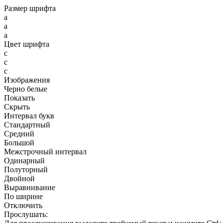
Размер шрифта
a
a
a
Цвет шрифта
c
c
c
Изображения
Черно белые
Показать
Скрыть
Интервал букв
Стандартный
Средний
Большой
Межстрочный интервал
Одинарный
Полуторный
Двойной
Выравнивание
По ширине
Отключить
Прослушать: