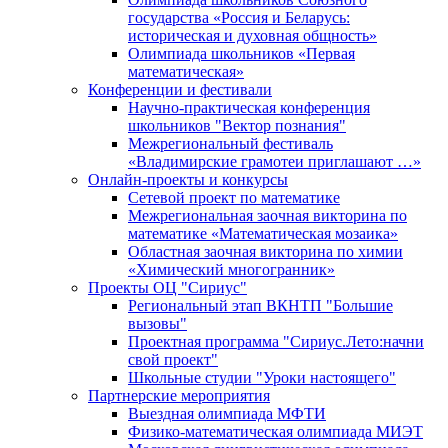
государства «Россия и Беларусь:
историческая и духовная общность»
Олимпиада школьников «Первая
математическая»
Конференции и фестивали
Научно-практическая конференция
школьников "Вектор познания"
Межрегиональный фестиваль
«Владимирские грамотеи приглашают …»
Онлайн-проекты и конкурсы
Сетевой проект по математике
Межрегиональная заочная викторина по
математике «Математическая мозаика»
Областная заочная викторина по химии
«Химический многогранник»
Проекты ОЦ "Сириус"
Региональный этап ВКНТП "Большие
вызовы"
Проектная программа "Сириус.Лето:начни
свой проект"
Школьные студии "Уроки настоящего"
Партнерские мероприятия
Выездная олимпиада МФТИ
Физико-математическая олимпиада МИЭТ