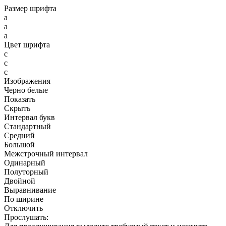
Размер шрифта
a
a
a
Цвет шрифта
c
c
c
Изображения
Черно белые
Показать
Скрыть
Интервал букв
Стандартный
Средний
Большой
Межстрочный интервал
Одинарный
Полуторный
Двойной
Выравнивание
По ширине
Отключить
Прослушать: