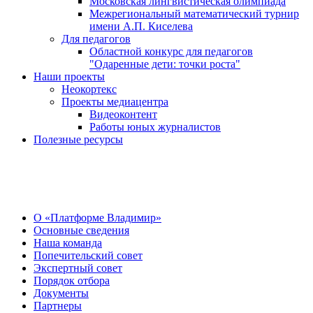
Московская лингвистическая олимпиада
Межрегиональный математический турнир
имени А.П. Киселева
Для педагогов
Областной конкурс для педагогов
"Одаренные дети: точки роста"
Наши проекты
Неокортекс
Проекты медиацентра
Видеоконтент
Работы юных журналистов
Полезные ресурсы
О Центре
О «Платформе Владимир»
Основные сведения
Наша команда
Попечительский совет
Экспертный совет
Порядок отбора
Документы
Партнеры