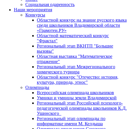
Социальная одаренность
Наши мероприятия
Конкурсы
Областной конкурс на знание русского языка
среди школьников Владимирской области
«Грамотеи.РУ»
Областной математический конкурс
"Фрактал"
Региональный этап ВКНТП "Большие
вызовы"
Областная выставка "Математическое
отражение"
Региональный этап Межрегионального
химического турнира
Областной конкурс "Отечество: история,
культура, природа, этнос"
Олимпиады
Всероссийская олимпиада школьников
Умники и умницы земли Владимирской
Региональный этап Российской психолого-
педагогической олимпиады школьников К.Д.
Ушинского
Региональный этап олимпиады по
информатике имени М. Келдыша
Олимпиада школьников Союзного