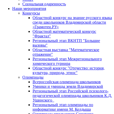
Социальная одаренность
Наши мероприятия
Конкурсы
Областной конкурс на знание русского языка
среди школьников Владимирской области
«Грамотеи.РУ»
Областной математический конкурс
"Фрактал"
Региональный этап ВКНТП "Большие
вызовы"
Областная выставка "Математическое
отражение"
Региональный этап Межрегионального
химического турнира
Областной конкурс "Отечество: история,
культура, природа, этнос"
Олимпиады
Всероссийская олимпиада школьников
Умники и умницы земли Владимирской
Региональный этап Российской психолого-
педагогической олимпиады школьников К.Д.
Ушинского
Региональный этап олимпиады по
информатике имени М. Келдыша
Олимпиада школьников Союзного