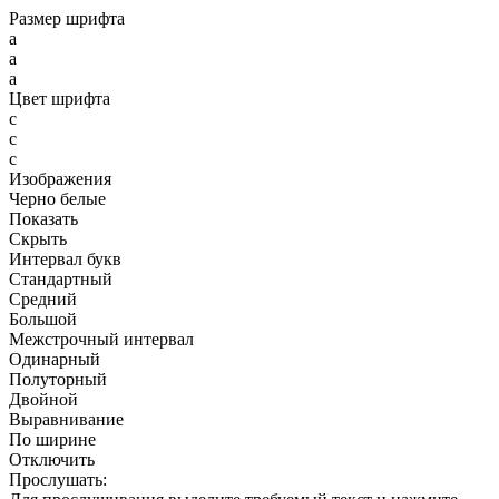
Размер шрифта
a
a
a
Цвет шрифта
c
c
c
Изображения
Черно белые
Показать
Скрыть
Интервал букв
Стандартный
Средний
Большой
Межстрочный интервал
Одинарный
Полуторный
Двойной
Выравнивание
По ширине
Отключить
Прослушать: