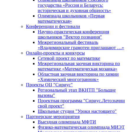
государства «Россия и Беларусь:
историческая и духовная общность»
Олимпиада школьников «Первая
математическая»
Конференции и фестивали
Научно-практическая конференция
школьников "Вектор познания"
Межрегиональный фестиваль
«Владимирские грамотеи приглашают …»
Онлайн-проекты и конкурсы
Сетевой проект по математике
Межрегиональная заочная викторина по
математике «Математическая мозаика»
Областная заочная викторина по химии
«Химический многогранник»
Проекты ОЦ "Сириус"
Региональный этап ВКНТП "Большие
вызовы"
Проектная программа "Сириус.Лето:начни
свой проект"
Школьные студии "Уроки настоящего"
Партнерские мероприятия
Выездная олимпиада МФТИ
Физико-математическая олимпиада МИЭТ