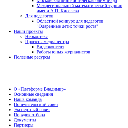
Московская лингвистическая олимпиада
Межрегиональный математический турнир
имени А.П. Киселева
Для педагогов
Областной конкурс для педагогов
"Одаренные дети: точки роста"
Наши проекты
Неокортекс
Проекты медиацентра
Видеоконтент
Работы юных журналистов
Полезные ресурсы
О Центре
О «Платформе Владимир»
Основные сведения
Наша команда
Попечительский совет
Экспертный совет
Порядок отбора
Документы
Партнеры