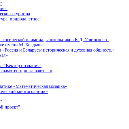
"
ние"
еского турнира
ура, природа, этнос"
едагогической олимпиады школьников К.Д. Ушинского
ке имени М. Келдыша
«Россия и Беларусь: историческая и духовная общность»
кая»
в "Вектор познания"
 грамотеи приглашают …»
матике «Математическая мозаика»
мический многогранник»
"
ой проект"