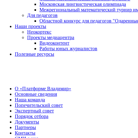
Московская лингвистическая олимпиада
Межрегиональный математический турнир им
Для педагогов
Областной конкурс для педагогов "Одаренные
Наши проекты
Неокортекс
Проекты медиацентра
Видеоконтент
Работы юных журналистов
Полезные ресурсы
О Центре
О «Платформе Владимир»
Основные сведения
Наша команда
Попечительский совет
Экспертный совет
Порядок отбора
Документы
Партнеры
Контакты