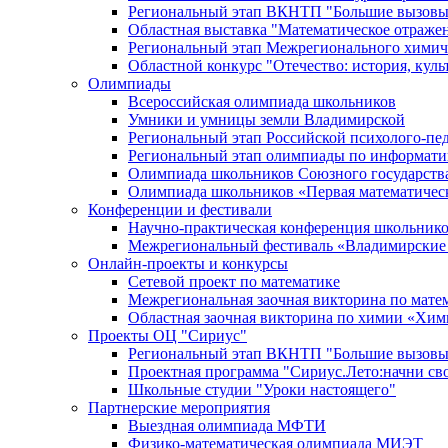
Региональный этап ВКНТП "Большие вызовы
Областная выставка "Математическое отраже
Региональный этап Межрегионального химич
Областной конкурс "Отечество: история, культ
Олимпиады
Всероссийская олимпиада школьников
Умники и умницы земли Владимирской
Региональный этап Российской психолого-п
Региональный этап олимпиады по информати
Олимпиада школьников Союзного государства 
Олимпиада школьников «Первая математичес
Конференции и фестивали
Научно-практическая конференция школьнико
Межрегиональный фестиваль «Владимирские
Онлайн-проекты и конкурсы
Сетевой проект по математике
Межрегиональная заочная викторина по мате
Областная заочная викторина по химии «Хи
Проекты ОЦ "Сириус"
Региональный этап ВКНТП "Большие вызовы
Проектная программа "Сириус.Лето:начни св
Школьные студии "Уроки настоящего"
Партнерские мероприятия
Выездная олимпиада МФТИ
Физико-математическая олимпиада МИЭТ