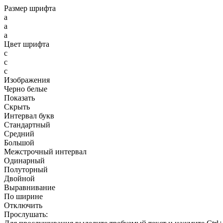
Размер шрифта
a
a
a
Цвет шрифта
c
c
c
Изображения
Черно белые
Показать
Скрыть
Интервал букв
Стандартный
Средний
Большой
Межстрочный интервал
Одинарный
Полуторный
Двойной
Выравнивание
По ширине
Отключить
Прослушать: