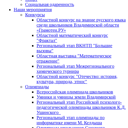
Социальная одаренность
Наши мероприятия
Конкурсы
Областной конкурс на знание русского языка
среди школьников Владимирской области
«Грамотеи.РУ»
Областной математический конкурс
"Фрактал"
Региональный этап ВКНТП "Большие
вызовы"
Областная выставка "Математическое
отражение"
Региональный этап Межрегионального
химического турнира
Областной конкурс "Отечество: история,
культура, природа, этнос"
Олимпиады
Всероссийская олимпиада школьников
Умники и умницы земли Владимирской
Региональный этап Российской психолого-
педагогической олимпиады школьников К.Д.
Ушинского
Региональный этап олимпиады по
информатике имени М. Келдыша
Олимпиада школьников Союзного