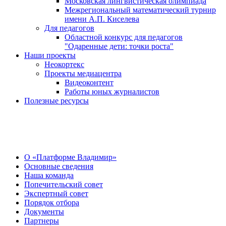
Московская лингвистическая олимпиада
Межрегиональный математический турнир
имени А.П. Киселева
Для педагогов
Областной конкурс для педагогов
"Одаренные дети: точки роста"
Наши проекты
Неокортекс
Проекты медиацентра
Видеоконтент
Работы юных журналистов
Полезные ресурсы
О Центре
О «Платформе Владимир»
Основные сведения
Наша команда
Попечительский совет
Экспертный совет
Порядок отбора
Документы
Партнеры