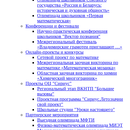
государства «Россия и Беларусь:
историческая и духовная общность»
Олимпиада школьников «Первая
математическая»
Конференции и фестивали
Научно-практическая конференция
школьников "Вектор познания"
Межрегиональный фестиваль
«Владимирские грамотеи приглашают …»
Онлайн-проекты и конкурсы
Сетевой проект по математике
Межрегиональная заочная викторина по
математике «Математическая мозаика»
Областная заочная викторина по химии
«Химический многогранник»
Проекты ОЦ "Сириус"
Региональный этап ВКНТП "Большие
вызовы"
Проектная программа "Сириус.Лето:начни
свой проект"
Школьные студии "Уроки настоящего"
Партнерские мероприятия
Выездная олимпиада МФТИ
Физико-математическая олимпиада МИЭТ