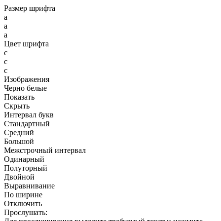
Размер шрифта
a
a
a
Цвет шрифта
c
c
c
Изображения
Черно белые
Показать
Скрыть
Интервал букв
Стандартный
Средний
Большой
Межстрочный интервал
Одинарный
Полуторный
Двойной
Выравнивание
По ширине
Отключить
Прослушать: