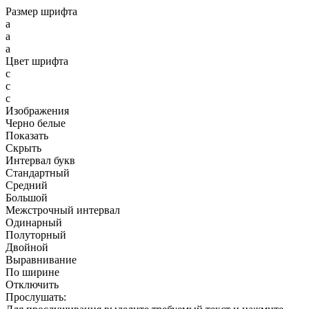
Размер шрифта
a
a
a
Цвет шрифта
c
c
c
Изображения
Черно белые
Показать
Скрыть
Интервал букв
Стандартный
Средний
Большой
Межстрочный интервал
Одинарный
Полуторный
Двойной
Выравнивание
По ширине
Отключить
Прослушать: