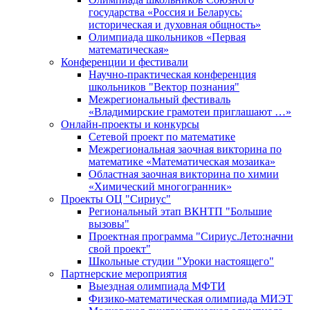
государства «Россия и Беларусь:
историческая и духовная общность»
Олимпиада школьников «Первая
математическая»
Конференции и фестивали
Научно-практическая конференция
школьников "Вектор познания"
Межрегиональный фестиваль
«Владимирские грамотеи приглашают …»
Онлайн-проекты и конкурсы
Сетевой проект по математике
Межрегиональная заочная викторина по
математике «Математическая мозаика»
Областная заочная викторина по химии
«Химический многогранник»
Проекты ОЦ "Сириус"
Региональный этап ВКНТП "Большие
вызовы"
Проектная программа "Сириус.Лето:начни
свой проект"
Школьные студии "Уроки настоящего"
Партнерские мероприятия
Выездная олимпиада МФТИ
Физико-математическая олимпиада МИЭТ