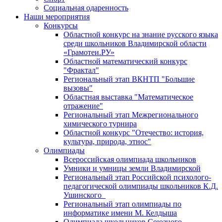
Социальная одаренность
Наши мероприятия
Конкурсы
Областной конкурс на знание русского языка
среди школьников Владимирской области
«Грамотеи.РУ»
Областной математический конкурс
"Фрактал"
Региональный этап ВКНТП "Большие
вызовы"
Областная выставка "Математическое
отражение"
Региональный этап Межрегионального
химического турнира
Областной конкурс "Отечество: история,
культура, природа, этнос"
Олимпиады
Всероссийская олимпиада школьников
Умники и умницы земли Владимирской
Региональный этап Российской психолого-
педагогической олимпиады школьников К.Д.
Ушинского
Региональный этап олимпиады по
информатике имени М. Келдыша
Олимпиада школьников Союзного