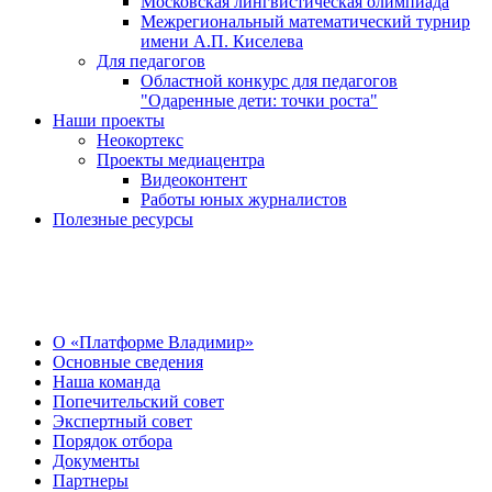
Московская лингвистическая олимпиада
Межрегиональный математический турнир
имени А.П. Киселева
Для педагогов
Областной конкурс для педагогов
"Одаренные дети: точки роста"
Наши проекты
Неокортекс
Проекты медиацентра
Видеоконтент
Работы юных журналистов
Полезные ресурсы
О Центре
О «Платформе Владимир»
Основные сведения
Наша команда
Попечительский совет
Экспертный совет
Порядок отбора
Документы
Партнеры