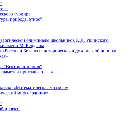
"
ние"
еского турнира
ура, природа, этнос"
едагогической олимпиады школьников К.Д. Ушинского
ке имени М. Келдыша
«Россия и Беларусь: историческая и духовная общность»
кая»
в "Вектор познания"
 грамотеи приглашают …»
матике «Математическая мозаика»
мический многогранник»
"
ой проект"