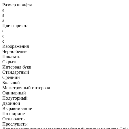
Размер шрифта
a
a
a
Цвет шрифта
c
c
c
Изображения
Черно белые
Показать
Скрыть
Интервал букв
Стандартный
Средний
Большой
Межстрочный интервал
Одинарный
Полуторный
Двойной
Выравнивание
По ширине
Отключить
Прослушать: