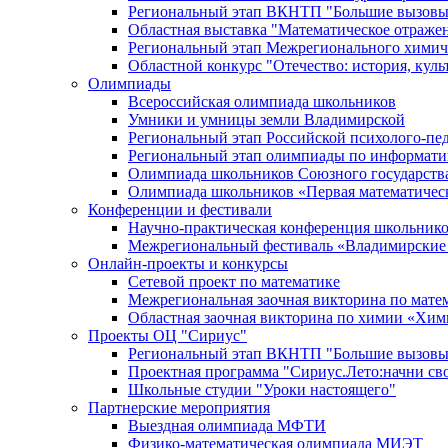
Региональный этап ВКНТП "Большие вызовы
Областная выставка "Математическое отраже
Региональный этап Межрегионального химич
Областной конкурс "Отечество: история, культ
Олимпиады
Всероссийская олимпиада школьников
Умники и умницы земли Владимирской
Региональный этап Российской психолого-п
Региональный этап олимпиады по информати
Олимпиада школьников Союзного государства 
Олимпиада школьников «Первая математичес
Конференции и фестивали
Научно-практическая конференция школьнико
Межрегиональный фестиваль «Владимирские
Онлайн-проекты и конкурсы
Сетевой проект по математике
Межрегиональная заочная викторина по мате
Областная заочная викторина по химии «Хи
Проекты ОЦ "Сириус"
Региональный этап ВКНТП "Большие вызовы
Проектная программа "Сириус.Лето:начни св
Школьные студии "Уроки настоящего"
Партнерские мероприятия
Выездная олимпиада МФТИ
Физико-математическая олимпиада МИЭТ