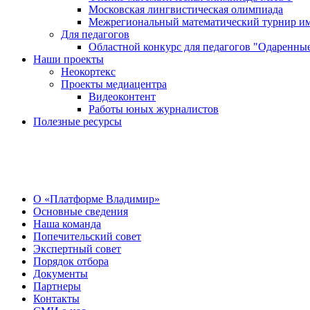
Московская лингвистическая олимпиада
Межрегиональный математический турнир им
Для педагогов
Областной конкурс для педагогов "Одаренные
Наши проекты
Неокортекс
Проекты медиацентра
Видеоконтент
Работы юных журналистов
Полезные ресурсы
О Центре
О «Платформе Владимир»
Основные сведения
Наша команда
Попечительский совет
Экспертный совет
Порядок отбора
Документы
Партнеры
Контакты