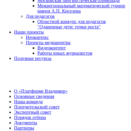
Московская лингвистическая олимпиада
Межрегиональный математический турнир
имени А.П. Киселева
Для педагогов
Областной конкурс для педагогов
"Одаренные дети: точки роста"
Наши проекты
Неокортекс
Проекты медиацентра
Видеоконтент
Работы юных журналистов
Полезные ресурсы
О Центре
О «Платформе Владимир»
Основные сведения
Наша команда
Попечительский совет
Экспертный совет
Порядок отбора
Документы
Партнеры