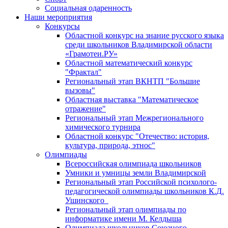
Социальная одаренность
Наши мероприятия
Конкурсы
Областной конкурс на знание русского языка
среди школьников Владимирской области
«Грамотеи.РУ»
Областной математический конкурс
"Фрактал"
Региональный этап ВКНТП "Большие
вызовы"
Областная выставка "Математическое
отражение"
Региональный этап Межрегионального
химического турнира
Областной конкурс "Отечество: история,
культура, природа, этнос"
Олимпиады
Всероссийская олимпиада школьников
Умники и умницы земли Владимирской
Региональный этап Российской психолого-
педагогической олимпиады школьников К.Д.
Ушинского
Региональный этап олимпиады по
информатике имени М. Келдыша
Олимпиада школьников Союзного