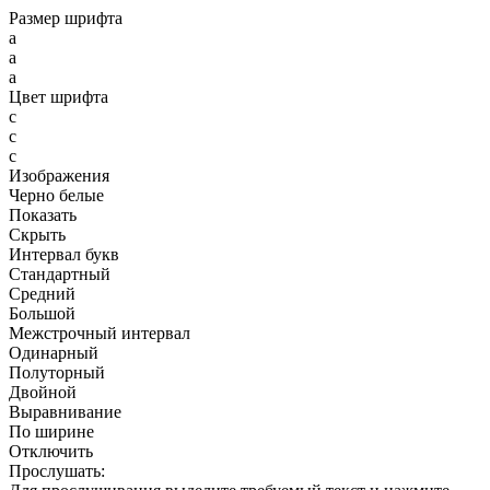
Размер шрифта
a
a
a
Цвет шрифта
c
c
c
Изображения
Черно белые
Показать
Скрыть
Интервал букв
Стандартный
Средний
Большой
Межстрочный интервал
Одинарный
Полуторный
Двойной
Выравнивание
По ширине
Отключить
Прослушать: