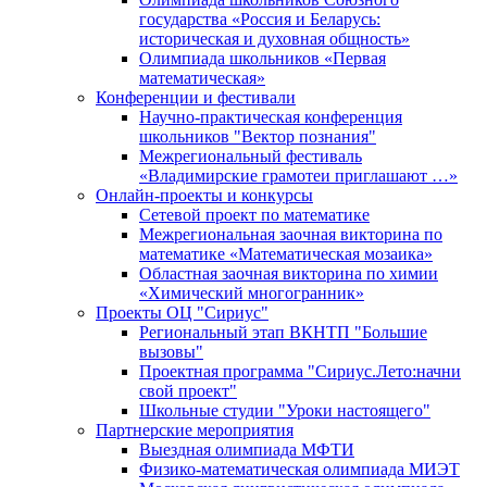
государства «Россия и Беларусь:
историческая и духовная общность»
Олимпиада школьников «Первая
математическая»
Конференции и фестивали
Научно-практическая конференция
школьников "Вектор познания"
Межрегиональный фестиваль
«Владимирские грамотеи приглашают …»
Онлайн-проекты и конкурсы
Сетевой проект по математике
Межрегиональная заочная викторина по
математике «Математическая мозаика»
Областная заочная викторина по химии
«Химический многогранник»
Проекты ОЦ "Сириус"
Региональный этап ВКНТП "Большие
вызовы"
Проектная программа "Сириус.Лето:начни
свой проект"
Школьные студии "Уроки настоящего"
Партнерские мероприятия
Выездная олимпиада МФТИ
Физико-математическая олимпиада МИЭТ